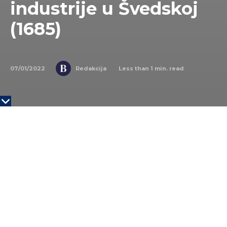
industrije u Švedskoj
(1685)
07/01/2022
Less than 1
min. read
Redakcija
N
A DANAŠNJI DAN
7. januara 1685. godine rođen je
pionir poljoprivrede i industrije u Švedskoj, Jonas
Alstromer. Razvio je brojne industrije kroz fabrike
koje je otvarao, kao što su fabrika vune, šećera,
brodova. Jedan od mitova vezanih za njega je i da je
doneo krompir u Švedsku. Za svoje zasluge od
strane kralja proglašen je za viteza Reda polarne