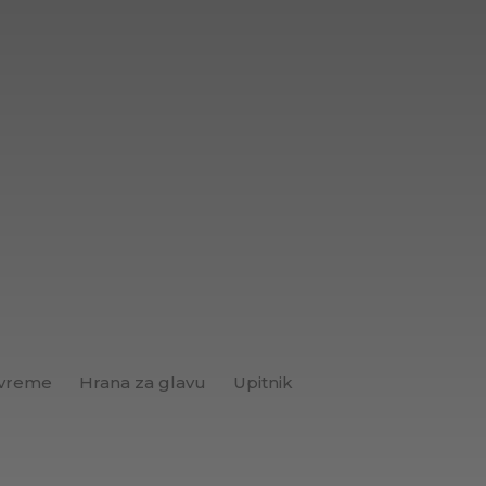
 vreme
Hrana za glavu
Upitnik
Brend+