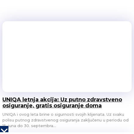
Najskuplja stvar na letovanju često nije hotel
FINANSIJE
26/06/2026
UNIQA letnja akcija: Uz putno zdravstveno
osiguranje, gratis osiguranje doma
UNIQA i ovog leta brine o sigurnosti svojih klijenata. Uz svaku
polisu putnog zdravstvenog osiguranja zaključenu u periodu od
15. juna do 30. septembra...