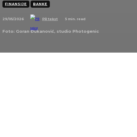
FINANSIJE
BANKE
29/05/2026
5
min. read
PR tekst
Foto: Goran Đukanović, studio Photogenic