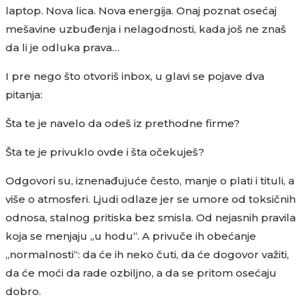
laptop. Nova lica. Nova energija. Onaj poznat osećaj
mešavine uzbuđenja i nelagodnosti, kada još ne znaš
da li je odluka prava…
I pre nego što otvoriš inbox, u glavi se pojave dva
pitanja:
Šta te je navelo da odeš iz prethodne firme?
Šta te je privuklo ovde i šta očekuješ?
Odgovori su, iznenađujuće često, manje o plati i tituli, a
više o atmosferi. Ljudi odlaze jer se umore od toksičnih
odnosa, stalnog pritiska bez smisla. Od nejasnih pravila
koja se menjaju „u hodu“. A privuče ih obećanje
„normalnosti“: da će ih neko čuti, da će dogovor važiti,
da će moći da rade ozbiljno, a da se pritom osećaju
dobro.