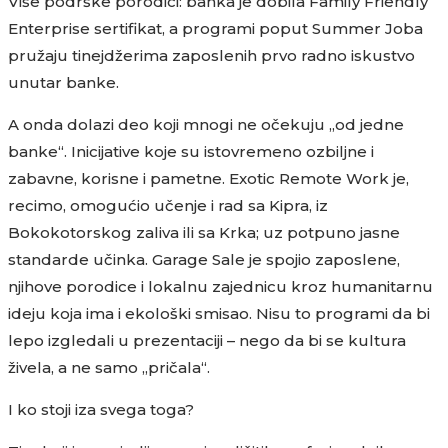
Više podrške porodici: banka je dobila Family Friendly
Enterprise sertifikat, a programi poput Summer Joba
pružaju tinejdžerima zaposlenih prvo radno iskustvo
unutar banke.
A onda dolazi deo koji mnogi ne očekuju „od jedne
banke“. Inicijative koje su istovremeno ozbiljne i
zabavne, korisne i pametne. Exotic Remote Work je,
recimo, omogućio učenje i rad sa Kipra, iz
Bokokotorskog zaliva ili sa Krka; uz potpuno jasne
standarde učinka. Garage Sale je spojio zaposlene,
njihove porodice i lokalnu zajednicu kroz humanitarnu
ideju koja ima i ekološki smisao. Nisu to programi da bi
lepo izgledali u prezentaciji – nego da bi se kultura
živela, a ne samo „pričala“.
I ko stoji iza svega toga?