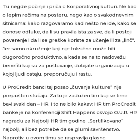
Tu negde počinje i priča o korporativnoj kulturi. Ne kao
o lepim rečima na posteru, nego kao o svakodnevnim
sitnicama: kako razgovaramo kad nešto ne ide, kako se
donose odluke, da li su pravila ista za sve, da li postoji
poverenje i da li se greške koriste za učenje ili za „linč“.
Jer samo okruženje koji nije toksično može biti
dugoročno produktivno, a kada se na to nadovežu
benefiti koji su za poštovanje, dobijate organizaciju u
kojoj ljudi ostaju, preporučuju i rastu.
U ProCredit banci taj posao „čuvanja kulture“ nije
prepušten slučaju. Za to je zadužen tim koji se time
bavi svaki dan – HR. I to ne bilo kakav: HR tim ProCredit
banke je na konferenciji Shift Happens osvojio O.U.R. HR
nagradu za Najbolji HR tim godine. „Sertifikovano“
najbolji, ali bez potrebe da se glumi savršenstvo.
Naprotiv: u ovom timu se raspravlja glasno,