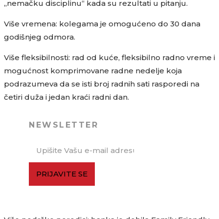
„nemačku disciplinu“ kada su rezultati u pitanju.
Više vremena: kolegama je omogućeno do 30 dana
godišnjeg odmora.
Više fleksibilnosti: rad od kuće, fleksibilno radno vreme i
mogućnost komprimovane radne nedelje koja
podrazumeva da se isti broj radnih sati rasporedi na
četiri duža i jedan kraći radni dan.
NEWSLETTER
PRIJAVITE SE