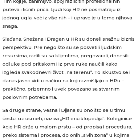
Tim koji je, zanimljivo, spoj različitih profesionalnih
puteva i ličnih priča. Ljudi koji HR ne posmatraju iz
jednog ugla, već iz više njih – i upravo je u tome njihova
snaga.
Slađana, Snežana i Dragan u HR su doneli snažnu biznis
perspektivu. Pre nego što su se posvetili ljudskim
resursima, radili su sa klijentima, pregovarali, donosili
odluke pod pritiskom i iz prve ruke naučili kako
izgleda svakodnevni život „na terenu“. To iskustvo se i
danas jasno vidi u načinu na koji razmišljaju o HRu –
praktično, prizemno i uvek povezano sa stvarnim
poslovnim potrebama.
Sa druge strane, Vesna i Dijana su ono što se u timu
često, uz osmeh, naziva „HR enciklopedija“. Koleginice
koje HR drže u malom prstu – od propisa i procedura,
preko sistema i procesa, do onih „sivih zona“ u kojima