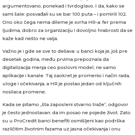
argumentovano, ponekad i tvrdoglavo. I da, kako se
sami šale: posvađali su se bar 100 puta – i pomirili 102.
Ono oko čega nema dileme je svrha HR-a: fer prema
ljudima, dobro za organizaciju i dovoljno hrabrosti da se
kaže kad nešto ne valja.
Važno je i gde se sve to dešava: u banci koja je, još pre
desetak godina, među prvima prepoznala da
digitalizacija menja ceo poslovni model, ne samo
aplikacije i kanale. Taj zaokret je promenio i način rada,
uloge i očekivanja, a HR je postao jedan od ključnih
nosilaca promene.
Kada se pitamo „šta zaposleni stvarno traže“, odgovor
je često jednostavan: da im posao ne pojede život. Zato
su u ProCredit banci benefiti osmišljeni kao podrška
različitim životnim fazama uz jasna očekivanja i onu