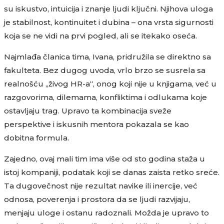
su iskustvo, intuicija i znanje ljudi ključni. Njihova uloga
je stabilnost, kontinuitet i dubina – ona vrsta sigurnosti
koja se ne vidi na prvi pogled, ali se itekako oseća.
Najmlađa članica tima, Ivana, pridružila se direktno sa
fakulteta. Bez dugog uvoda, vrlo brzo se susrela sa
realnošću „živog HR-a“, onog koji nije u knjigama, već u
razgovorima, dilemama, konfliktima i odlukama koje
ostavljaju trag. Upravo ta kombinacija sveže
perspektive i iskusnih mentora pokazala se kao
dobitna formula.
Zajedno, ovaj mali tim ima više od sto godina staža u
istoj kompaniji, podatak koji se danas zaista retko sreće.
Ta dugovečnost nije rezultat navike ili inercije, već
odnosa, poverenja i prostora da se ljudi razvijaju,
menjaju uloge i ostanu radoznali. Možda je upravo to