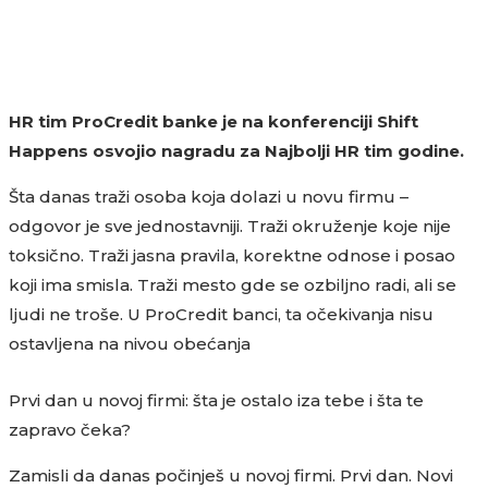
HR tim ProCredit banke je na konferenciji Shift
Happens osvojio nagradu za Najbolji HR tim godine.
Šta danas traži osoba koja dolazi u novu firmu –
odgovor je sve jednostavniji. Traži okruženje koje nije
toksično. Traži jasna pravila, korektne odnose i posao
koji ima smisla. Traži mesto gde se ozbiljno radi, ali se
ljudi ne troše. U ProCredit banci, ta očekivanja nisu
ostavljena na nivou obećanja
Prvi dan u novoj firmi: šta je ostalo iza tebe i šta te
zapravo čeka?
Zamisli da danas počinješ u novoj firmi. Prvi dan. Novi