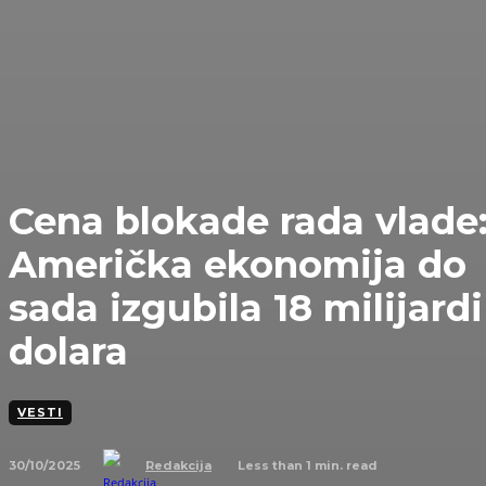
Cena blokade rada vlade
Američka ekonomija do
sada izgubila 18 milijardi
dolara
VESTI
30/10/2025
Less than 1
min. read
Redakcija