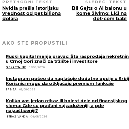
PRETHODNI TEKST
SLEDEĆI TEKST
Nvidia prešla istorijsku
Bil Gejts o AI balonu u
vrednost od pet biliona
kome živimo: Liči na
dolara
dot-com babl
AKO STE PROPUSTILI
Ruski kapital menja pravac: Šta rasprodaja nekretni
u Crnoj Gori znači za tržište i investitore
NEKRETNINE
05/08/2026
Instagram počeo da naplaćuje dodatne opcije u Srbiji
Korisnici mogu da otključaju premium funkcije
SRBIJA
05/08/2026
Koliko vas jedan otkaz ili bolest dele od finansijskog
sloma: Gde su građani najzaduženiji, a gde
najzaštićeniji?
ISTRAŽIVANJA
04/08/2026