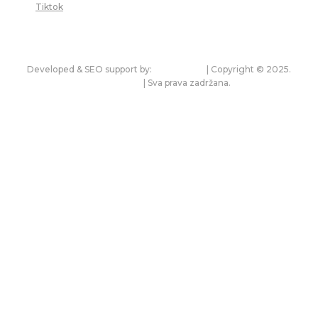
Tiktok
Developed & SEO support by:
premium.rs
| Copyright © 2025.
bonitet.com
| Sva prava zadržana.
Pravila korišćenja i zaštita privatnosti