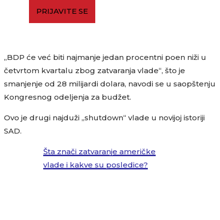
PRIJAVITE SE
„BDP će već biti najmanje jedan procentni poen niži u
četvrtom kvartalu zbog zatvaranja vlade“, što je
smanjenje od 28 milijardi dolara, navodi se u saopštenju
Kongresnog odeljenja za budžet.
Ovo je drugi najduži „shutdown“ vlade u novijoj istoriji
SAD.
Šta znači zatvaranje američke
vlade i kakve su posledice?