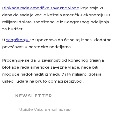
Blokada rada američke savezne vlade
koja traje 28
dana do sada je već je koštala američku ekonomiju 18
milijardi dolara, saopšteno je iz Kongresnog odeljenja
za budžet.
U
saopštenju
se upozorava da će se taj iznos „dodatno
povećavati u narednim nedeljama“.
Procenjuje se da, u zavisnosti od konačnog trajanja
blokade rada američke savezne vlade, neće biti
moguće nadoknaditi između 7 i 14 milijardi dolara
usled „udara na bruto domaći proizvod“.
NEWSLETTER