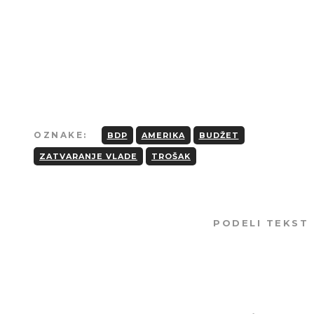
Strogo je zabranjeno kopiranje tekstova
osim u slučaju preciznog navođenja
izvora i linka ka originalnom tekstu.
OZNAKE:
BDP
AMERIKA
BUDŽET
ZATVARANJE VLADE
TROŠAK
PODELI TEKST