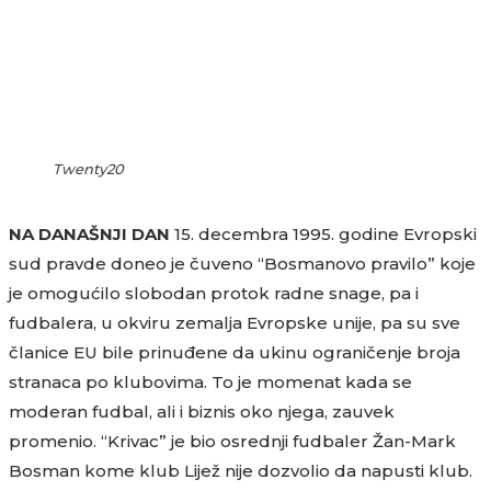
Twenty20
NA DANAŠNJI DAN
15. decembra 1995. godine Evropski
sud pravde doneo je čuveno “Bosmanovo pravilo” koje
je omogućilo slobodan protok radne snage, pa i
fudbalera, u okviru zemalja Evropske unije, pa su sve
članice EU bile prinuđene da ukinu ograničenje broja
stranaca po klubovima. To je momenat kada se
moderan fudbal, ali i biznis oko njega, zauvek
promenio. “Krivac” je bio osrednji fudbaler Žan-Mark
Bosman kome klub Lijež nije dozvolio da napusti klub.