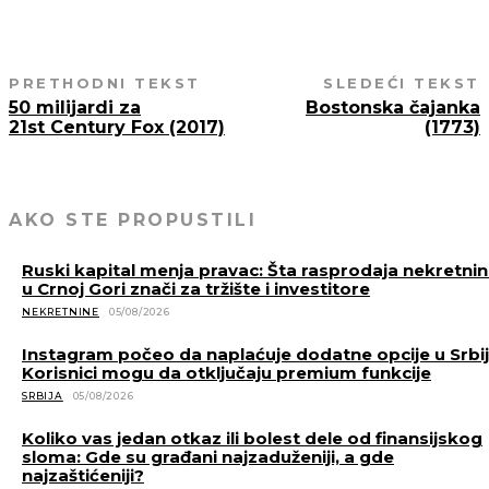
PRETHODNI TEKST
SLEDEĆI TEKST
50 milijardi za
Bostonska čajanka
21st Century Fox (2017)
(1773)
AKO STE PROPUSTILI
Ruski kapital menja pravac: Šta rasprodaja nekretni
u Crnoj Gori znači za tržište i investitore
NEKRETNINE
05/08/2026
Instagram počeo da naplaćuje dodatne opcije u Srbiji
Korisnici mogu da otključaju premium funkcije
SRBIJA
05/08/2026
Koliko vas jedan otkaz ili bolest dele od finansijskog
sloma: Gde su građani najzaduženiji, a gde
najzaštićeniji?