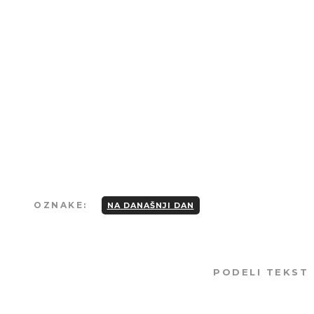
Strogo je zabranjeno kopiranje tekstova
osim u slučaju preciznog navođenja
izvora i linka ka originalnom tekstu.
OZNAKE:
NA DANAŠNJI DAN
PODELI TEKST