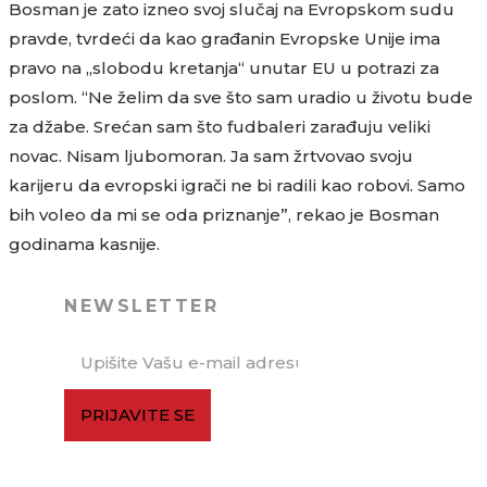
Bosman je zato izneo svoj slučaj na Evropskom sudu
pravde, tvrdeći da kao građanin Evropske Unije ima
pravo na „slobodu kretanja“ unutar EU u potrazi za
poslom. “Ne želim da sve što sam uradio u životu bude
za džabe. Srećan sam što fudbaleri zarađuju veliki
novac. Nisam ljubomoran. Ja sam žrtvovao svoju
karijeru da evropski igrači ne bi radili kao robovi. Samo
bih voleo da mi se oda priznanje”, rekao je Bosman
godinama kasnije.
NEWSLETTER
PRIJAVITE SE