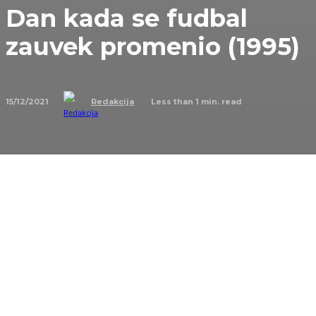
Dan kada se fudbal
zauvek promenio (1995)
15/12/2021
Less than 1
min. read
Redakcija