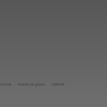
 vreme
Hrana za glavu
Upitnik
Brend+