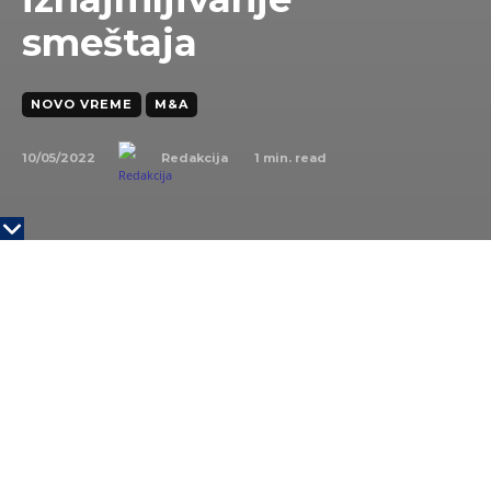
smeštaja
NOVO VREME
M&A
10/05/2022
1
min. read
Redakcija
Twenty20
Globalna tehnološka firma za putovanja OYO
saopštila je u da je kupila hrvatsku platformu za
iznajmljivanje smeštaja Direct Booker za
neotkrivenu svotu, s ciljem jačanja svoje prisutnosti u
Evropi.