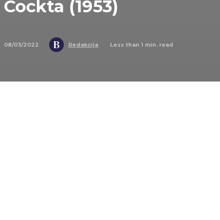
Cockta (1953)
08/03/2022
Less than 1
min. read
Redakcija