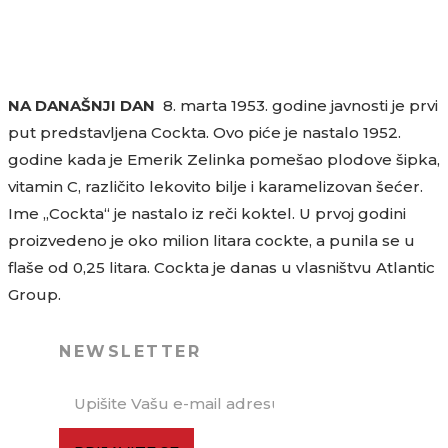
NA DANAŠNJI DAN
8. marta 1953. godine javnosti je prvi
put predstavljena Cockta. Ovo piće je nastalo 1952.
godine kada je Emerik Zelinka pomešao plodove šipka,
vitamin C, različito lekovito bilje i karamelizovan šećer.
Ime „Cockta“ je nastalo iz reči koktel. U prvoj godini
proizvedeno je oko milion litara cockte, a punila se u
flaše od 0,25 litara. Cockta je danas u vlasništvu Atlantic
Group.
NEWSLETTER