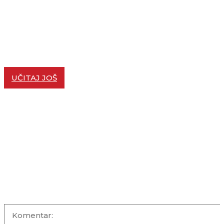
Nova imenovanja u Upravi i Nadzornom odboru Atlant
Grupe
VESTI
05/09/2025
Atlantic Grupa: Značajan rast prihoda uprkos izazovi
tržištu sirovina
SAOPŠTENJA
24/07/2025
UČITAJ JOŠ
KOMENTARI +
OSTAVITE KOMENTAR