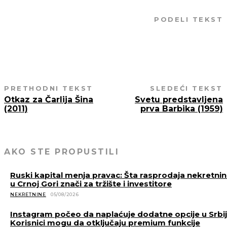
PODELI TEKST
PRETHODNI TEKST
SLEDEĆI TEKST
Otkaz za Čarlija Šina
Svetu predstavljena
(2011)
prva Barbika (1959)
AKO STE PROPUSTILI
Ruski kapital menja pravac: Šta rasprodaja nekretni
u Crnoj Gori znači za tržište i investitore
NEKRETNINE
05/08/2026
Instagram počeo da naplaćuje dodatne opcije u Srbiji
Korisnici mogu da otključaju premium funkcije