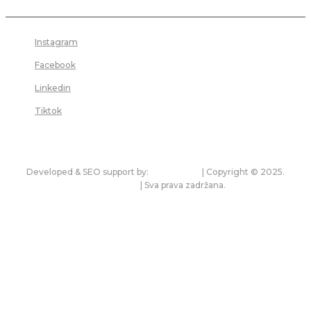
Instagram
Facebook
Linkedin
Tiktok
Developed & SEO support by:
premium.rs
| Copyright © 2025.
bonitet.com
| Sva prava zadržana.
Pravila korišćenja i zaštita privatnosti