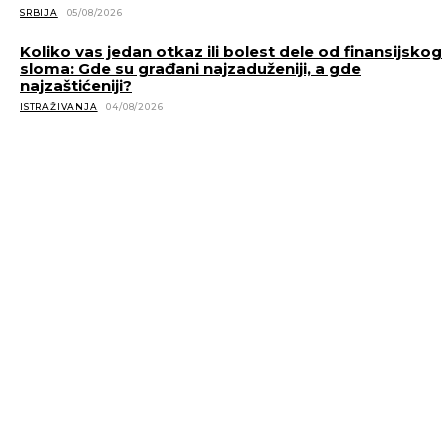
SRBIJA
05/08/2026
Koliko vas jedan otkaz ili bolest dele od finansijskog
sloma: Gde su građani najzaduženiji, a gde
najzaštićeniji?
ISTRAŽIVANJA
04/08/2026
POVEZANE VESTI
Uz snažan rast prodaje, profitabilnost pod pritiskom
visokih cena kafe i kakaa
SAOPŠTENJA
28/10/2025