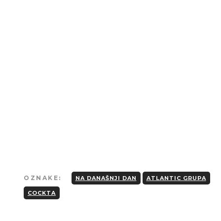
Strogo je zabranjeno kopiranje tekstova
osim u slučaju preciznog navođenja
izvora i linka ka originalnom tekstu.
OZNAKE:
NA DANAŠNJI DAN
ATLANTIC GRUPA
COCKTA