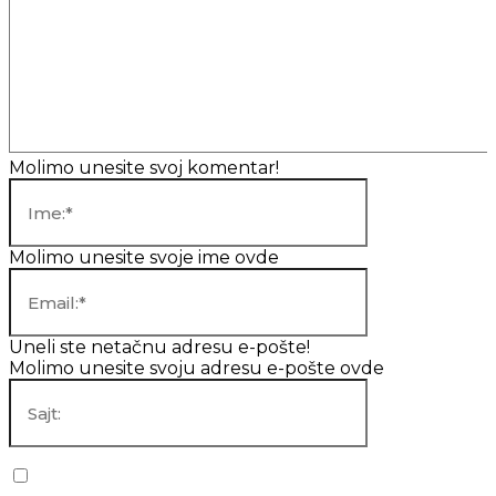
Komentar:
Molimo unesite svoj komentar!
Ime:*
Molimo unesite svoje ime ovde
Email:*
Uneli ste netačnu adresu e-pošte!
Molimo unesite svoju adresu e-pošte ovde
Sajt:
Sačuvaj moje ime, mejl i veb lokaciju u ovom pregledaču za