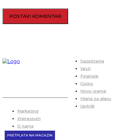
sledeći put kada budem komentarisao.
Saopštenja
Vesti
Finansije
Corpo
Novo vreme
Hrana za glavu
Upitnik
Marketing
Impressum
O nama
PRETPLATA NA MAGAZIN