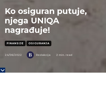
Ko osiguran putuje,
njega UNIQA
nagrađuje!
FINANSIJE
OSIGURANJA
24/06/2022
2
min. read
Redakcija
Kroz brojne pogodnosti za korisnike putnog
osiguranja, UNIQA je i ovog leta svojim klijentima
omogućila da ponovo iskuse radost bezbrižnog