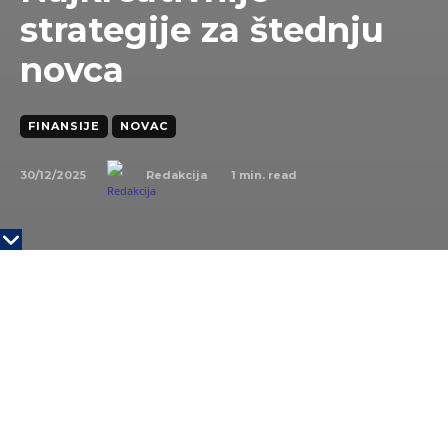
strategije za štednju
novca
FINANSIJE
NOVAC
30/12/2025
1
min. read
Redakcija
Ako želite da prištedite malo u 2026, neće biti
dovoljno da preskočite kafu ili se držite budžeta.
Nakon razgovora sa desetinama fiskalno
odgovornih pojedinaca tokom 2025. godine,