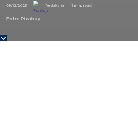
09/12/2025
1
min. read
Redakcija
Foto: Pixabay
Paramount
Skydance Dejvida Elisona ne odustaje
od svoje agresivne kampanje za akviziciju
Warner
Bros Discovery (WBD)
. Paramount je izneo
neprijateljsku ponudu za kompaniju uprkos objavi
da je
Netflix
pristao da kupi njihov studio i striming
operacije.
Netflix preuzeo Warner: Nova era u zabavnoj industriji