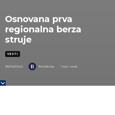
Osnovana prva
regionalna berza
struje
VESTI
05/04/2022
1
min. read
Redakcija
Twenty20
Slovenački ELES, srpski EMS i Evropska berza