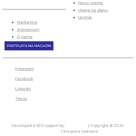
Novo vreme
Hrana za glavu
Upitnik
Marketing
Impressum
O nama
PRETPLATA NA MAGAZIN
Instagram
Facebook
Linkedin
Tiktok
Developed & SEO support by:
premium.rs
| Copyright © 2025.
bonitet.com
| Sva prava zadržana.