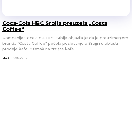
Coca-Cola HBC Srbija preuzela „Costa
Coffee“
Kompanija Coca-Cola HBC Srbija objavila je da je preuzimanjem
brenda "Costa Coffee" počela poslovanje u Srbiji i u oblasti
prodaje kafe. "Ulazak na tržište kafe...
23/03/2021
M&A