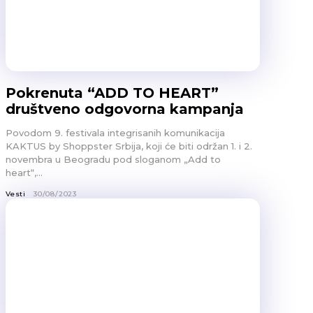
Pokrenuta “ADD TO HEART”
društveno odgovorna kampanja
Povodom 9. festivala integrisanih komunikacija
KAKTUS by Shoppster Srbija, koji će biti održan 1. i 2.
novembra u Beogradu pod sloganom „Add to
heart“,...
Vesti
30/08/2023