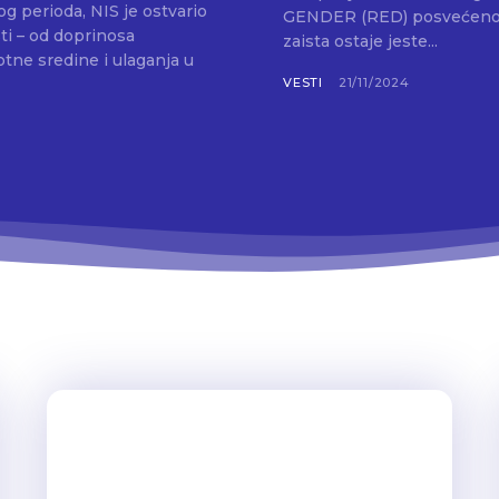
g perioda, NIS je ostvario
GENDER (RED) posvećenoj rodnoj rav
ti – od doprinosa
zaista ostaje jeste...
ne sredine i ulaganja u
VESTI
21/11/2024