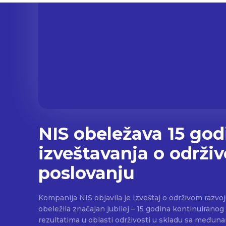
NIS obeležava 15 god
izveštavanja o održi
poslovanju
Kompanija NIS objavila je Izveštaj o održivom razvoj
obeležila značajan jubilej – 15 godina kontinuirano
rezultatima u oblasti održivosti u skladu sa međun