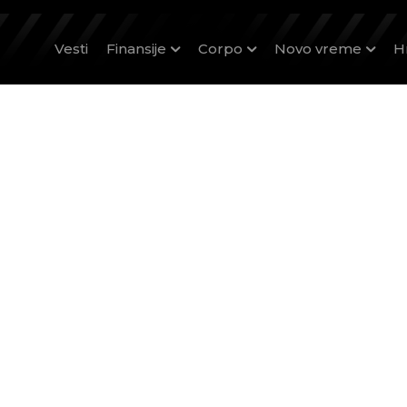
Vesti
Finansije
Corpo
Novo vreme
H