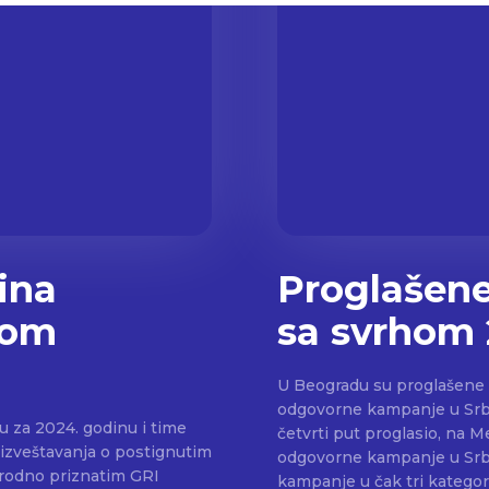
ina
Proglašene
vom
sa svrhom
U Beogradu su proglašene 
odgovorne kampanje u Srbiji. Festival «KAMPANJE SA SVRHOM 2024
u za 2024. godinu i time
četvrti put proglasio, na 
g izveštavanja o postignutim
odgovorne kampanje u Srbij
arodno priznatim GRI
kampanje u čak tri katego