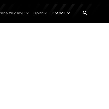
rana za glavu
Upitnik
Brend+