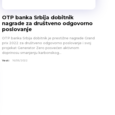
OTP banka Srbija dobitnik
nagrade za društveno odgovorno
poslovanje
OTP banka Srbija dobitnik je prestižne nagrade Grand
prix 2022 za društveno odgovorno poslovanje i svoj
projekat Generator Zero posvećen aktivnom
doprinosu smanjenju karbonskog...
Vesti
16/05/2022