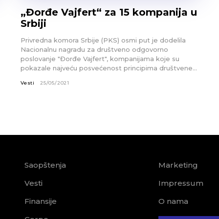
„Đorđe Vajfert“ za 15 kompanija u
Srbiji
Privredna komora Srbije (PKS) osmi put je dodelila
Nacionalnu nagradu za društveno odgovorno
poslovanje "Đorđe Vajfert", kompanijama koje su
pokazale najveću posvećenost principima društvene...
Vesti
25/05/2021
Saopštenja
Marketing
Vesti
Impressum
Finansije
O nama