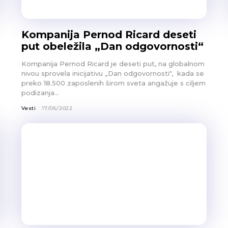
Kompanija Pernod Ricard deseti
put obeležila „Dan odgovornosti“
Kompanija Pernod Ricard je deseti put, na globalnom
nivou sprovela inicijativu „Dan odgovornosti", kada se
preko 18.500 zaposlenih širom sveta angažuje s ciljem
podizanja...
Vesti
17/06/2022