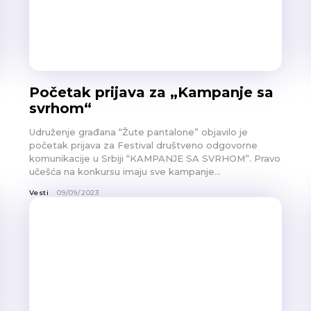
Početak prijava za „Kampanje sa
svrhom“
Udruženje građana “Žute pantalone” objavilo je
početak prijava za Festival društveno odgovorne
komunikacije u Srbiji “KAMPANJE SA SVRHOM”. Pravo
učešća na konkursu imaju sve kampanje...
Vesti
09/09/2023