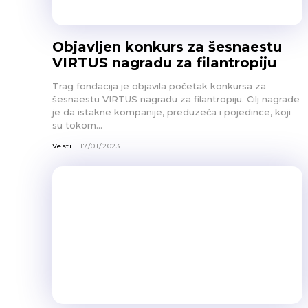
Objavljen konkurs za šesnaestu
VIRTUS nagradu za filantropiju
Trag fondacija je objavila početak konkursa za
šesnaestu VIRTUS nagradu za filantropiju. Cilj nagrade
je da istakne kompanije, preduzeća i pojedince, koji
su tokom...
Vesti
17/01/2023