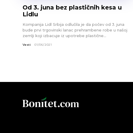
Od 3. juna bez plastičnih kesa u
Lidlu
Kompanija Lidl Srbija odlučila je da počev od 3. juna
bude prvi trgovinski lanac prehrambene robe u našoj
zemlji koji izbacuje iz upotrebe plastične...
Vesti
01/06/2021