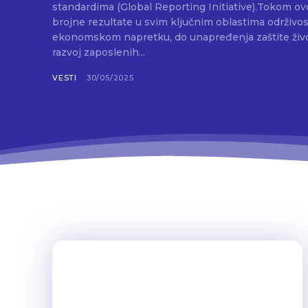
standardima (Global Reporting Initiative).Tokom ovo
brojne rezultate u svim ključnim oblastima održivos
ekonomskom napretku, do unapređenja zaštite život
razvoj zaposlenih...
VESTI
30/05/2025