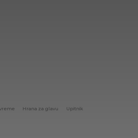
 vreme
Hrana za glavu
Upitnik
Brend+