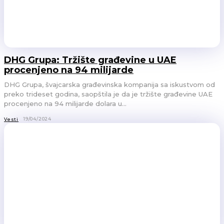
DHG Grupa: Tržište građevine u UAE
procenjeno na 94 milijarde
DHG Grupa, švajcarska građevinska kompanija sa iskustvom od
preko trideset godina, saopštila je da je tržište građevine UAE
procenjeno na 94 milijarde dolara u...
19/04/2024
Vesti