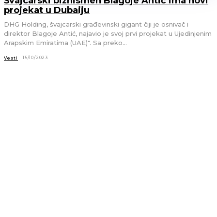
Švajcarski biznismen Blagoje Antić ima novi
projekat u Dubaiju
DHG Holding, švajcarski građevinski gigant čiji je osnivač i
direktor Blagoje Antić, najavio je svoj prvi projekat u Ujedinjenim
Arapskim Emiratima (UAE)". Sa preko...
15/10/2023
Vesti