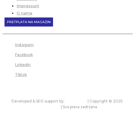
Impressum
O nama
PRETPLATA NA MAGAZIN
Instagram
Facebook
Linkedin
Tiktok
Developed & SEO support by:
premium.rs
| Copyright © 2025.
bonitet.com
| Sva prava zadržana.
Pravila korišćenja i zaštita privatnosti