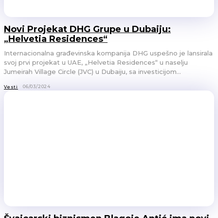
Novi Projekat DHG Grupe u Dubaiju:
„Helvetia Residences“
Internacionalna građevinska kompanija DHG uspešno je lansirala
svoj prvi projekat u UAE, „Helvetia Residences“ u naselju
Jumeirah Village Circle (JVC) u Dubaiju, sa investicijom...
06/03/2024
Vesti