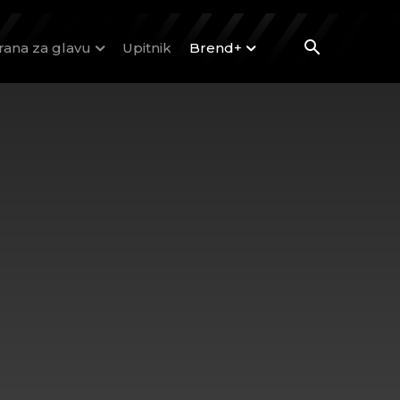
rana za glavu
Upitnik
Brend+