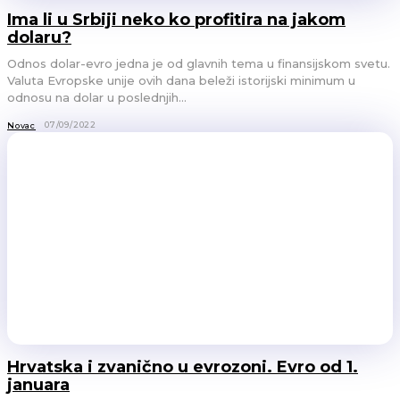
Ima li u Srbiji neko ko profitira na jakom
dolaru?
Odnos dolar-evro jedna je od glavnih tema u finansijskom svetu.
Valuta Evropske unije ovih dana beleži istorijski minimum u
odnosu na dolar u poslednjih...
07/09/2022
Novac
Hrvatska i zvanično u evrozoni. Evro od 1.
januara