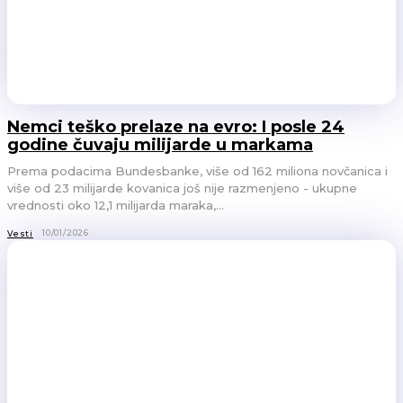
Nemci teško prelaze na evro: I posle 24
godine čuvaju milijarde u markama
Prema podacima Bundesbanke, više od 162 miliona novčanica i
više od 23 milijarde kovanica još nije razmenjeno - ukupne
vrednosti oko 12,1 milijarda maraka,...
10/01/2026
Vesti