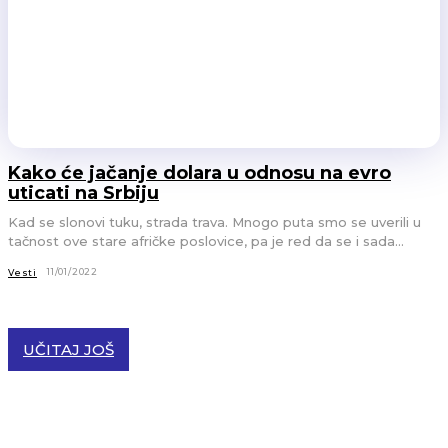
Kako će jačanje dolara u odnosu na evro
uticati na Srbiju
Kad se slonovi tuku, strada trava. Mnogo puta smo se uverili u
tačnost ove stare afričke poslovice, pa je red da se i sada...
11/01/2022
Vesti
UČITAJ JOŠ