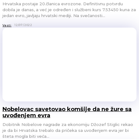
Hrvatska postaje 20.članica evrozone. Definitivnu potvrdu
dobila je danas, a već je određen i službeni kurs 7.53450 kuna za
jedan evro, javljaju hrvatski mediji. Na svečanosti...
12/07/2022
Vesti
Nobelovac savetovao komšije da ne žure sa
uvođenjem evra
Dobitnik Nobelove nagrade za ekonomiju Džozef Stiglic rekao
je da bi Hrvatska trebalo da pričeka sa uvođenjem evra jer bi
šteta mogla biti veća...