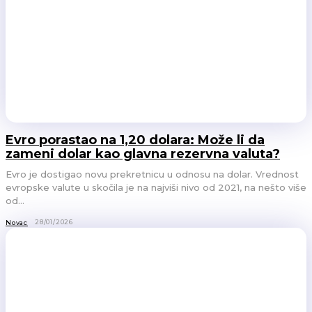
Evro porastao na 1,20 dolara: Može li da
zameni dolar kao glavna rezervna valuta?
Evro je dostigao novu prekretnicu u odnosu na dolar. Vrednost
evropske valute u skočila je na najviši nivo od 2021, na nešto više
od...
28/01/2026
Novac