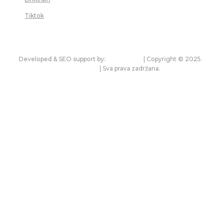
Tiktok
Developed & SEO support by:
premium.rs
| Copyright © 2025.
bonitet.com
| Sva prava zadržana.
Pravila korišćenja i zaštita privatnosti