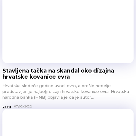
Stavljena tačka na skandal oko dizajna
hrvatske kovanice evra
Hrvatska sledeće godine uvodi evro, a prošle nedelje
predstavljen je najbolji dizajn hrvatske kovanice evra. Hrvatska
narodna banka (HNB) objavila je da je autor...
07/02/2022
Vesti