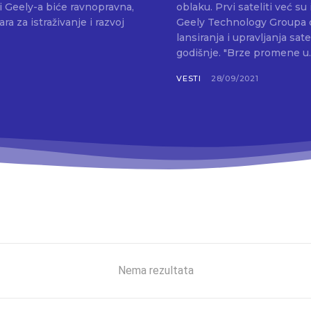
oblaku. Prvi sateliti već su izašli iz fabrike, a razvio ih je Geespace, podružnica
a za istraživanje i razvoj
Geely Technology Groupa o
lansiranja i upravljanja satelitima. Fabrika će moći da proizv
godišnje. "Brze promene u.
VESTI
28/09/2021
Nema rezultata