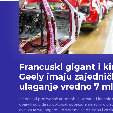
Francuski gigant i k
Geely imaju zajedni
ulaganje vredno 7 ml
Francuski proizvođač automobila Renault i kineski G
objavili su u da su potpisali sporazum saradnji o ul
evra za razvoj pogonskih sistema za hibridna i vozi