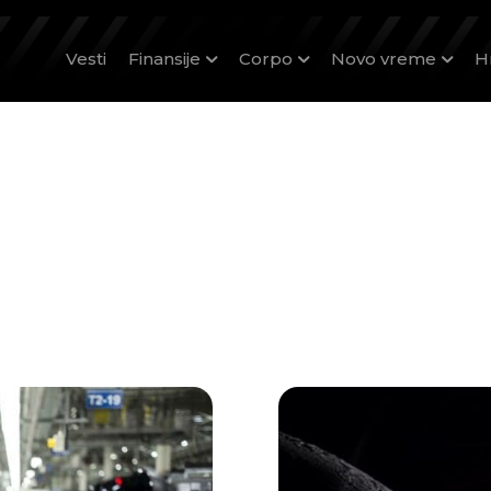
Vesti
Finansije
Corpo
Novo vreme
H