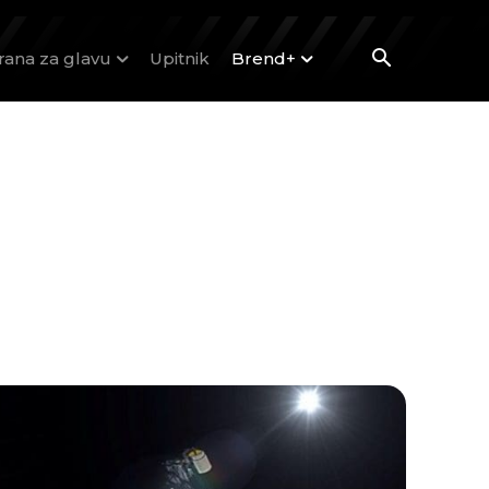
rana za glavu
Upitnik
Brend+