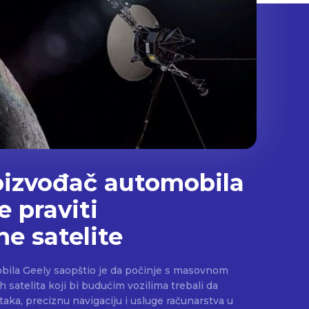
oizvođač automobila
 praviti
ne satelite
bila Geely saopštio je da počinje s masovnom
satelita koji bi budućim vozilima trebali da
taka, preciznu navigaciju i usluge računarstva u