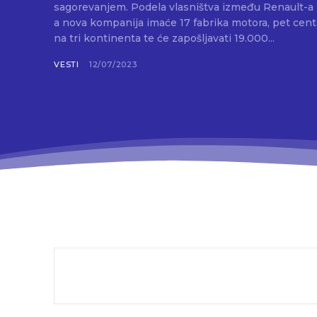
sagorevanjem. Podela vlasništva između Renault-a i Geely-a biće ravnopravna,
a nova kompanija imaće 17 fabrika motora, pet centar
na tri kontinenta te će zapošljavati 19.000...
VESTI
12/07/2023