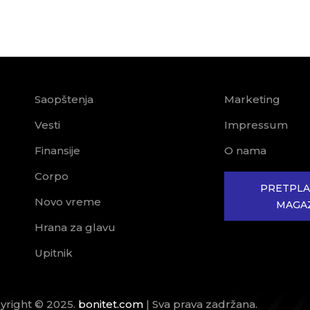
Saopštenja
Marketing
Vesti
Impressum
Finansije
O nama
Corpo
PRETPLA
Novo vreme
MAGA
Hrana za glavu
Upitnik
yright © 2025.
bonitet.com
| Sva prava zadržana.