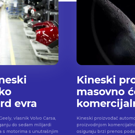
ineski
Kineski pr
čko
masovno će
rd evra
komercijal
eely, vlasnik Volvo Carsa,
Kineski proizvođač automo
aganju do sedam milijardi
proizvodnjom komercijalnih 
la s motorima s unutrašnjim
osiguraju brzi prenos poda