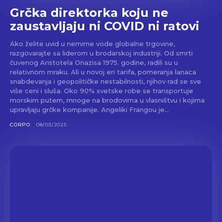
Grčka direktorka koju ne
zaustavljaju ni COVID ni ratovi
Ako želite uvid u nemirne vode globalne trgovine,
razgovarajte sa liderom u brodarskoj industriji. Od smrti
čuvenog Aristotela Onazisa 1975. godine, radili su u
relativnom mraku. Ali u novoj eri tarifa, pomeranja lanaca
snabdevanja i geopolitičke nestabilnosti, njihov rad se sve
više ceni i sluša. Oko 90% svetske robe se transportuje
morskim putem, mnoge na brodovima u vlasništvu i kojima
upravljaju grčke kompanije. Angeliki Frangou je...
CORPO
08/03/2025