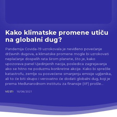
Kako klimatske promene utiču
na globalni dug?
Pandemija Covida-19 uzrokovala je neviđeno povećanje
državnih dugova, a klimatske promene mogle bi uzrokovati
neplaćanje dospelih rata širom planete, što je, kako
upozorava panel Ujedinjenih nacija, posledica zagrejavanja
ako se hitno ne poduzmu konkretne akcije. Kako bi sprečile
katastrofu, zemlje su posvećene smanjenju emisije ugljenika,
ali to će biti skupo i verovatno će dodati globalni dug, koji je
prema Međunarodnom institutu za finansije (IIF) prošle...
VESTI
16/08/2021