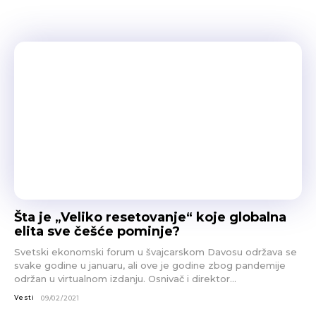
Šta je „Veliko resetovanje“ koje globalna
elita sve češće pominje?
Svetski ekonomski forum u švajcarskom Davosu održava se
svake godine u januaru, ali ove je godine zbog pandemije
održan u virtualnom izdanju. Osnivač i direktor...
Vesti
09/02/2021