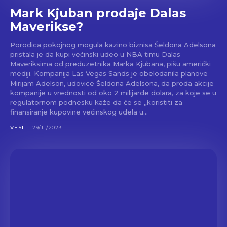
Mark Kjuban prodaje Dalas
Maverikse?
Porodica pokojnog mogula kazino biznisa Šeldona Adelsona
pristala je da kupi većinski udeo u NBA timu Dalas
Maveriksima od preduzetnika Marka Kjubana, pišu američki
mediji. Kompanija Las Vegas Sands je obelodanila planove
Mirijam Adelson, udovice Šeldona Adelsona, da proda akcije
kompanije u vrednosti od oko 2 milijarde dolara, za koje se u
regulatornom podnesku kaže da će se „koristiti za
finansiranje kupovine većinskog udela u...
VESTI
29/11/2023