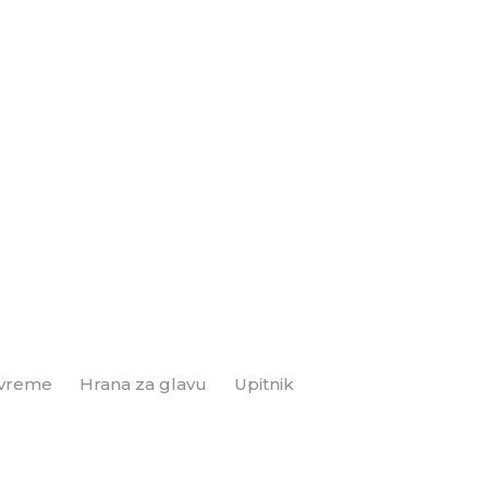
 vreme
Hrana za glavu
Upitnik
Brend+