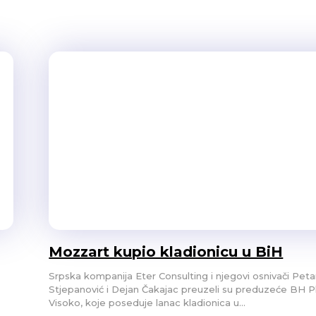
Mozzart kupio kladionicu u BiH
Srpska kompanija Eter Consulting i njegovi osnivači Peta
Stjepanović i Dejan Čakajac preuzeli su preduzeće BH Pl
Visoko, koje poseduje lanac kladionica u...