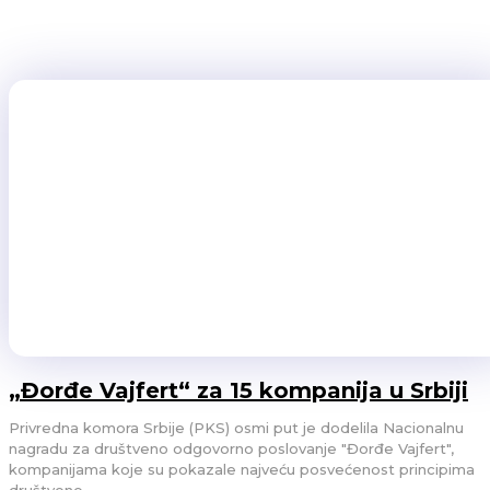
posao. Rešili smo to da proverimo tako što smo pitali ChatGPT šta zna o najbogatijim ljudima u
Srbiji. Iskoristili smo imena pet najbogatijih ljudi u Srbiji...
FUTURA
02/08/2023
„Đorđe Vajfert“ za 15 kompanija u Srbiji
Privredna komora Srbije (PKS) osmi put je dodelila Nacionalnu
nagradu za društveno odgovorno poslovanje "Đorđe Vajfert",
kompanijama koje su pokazale najveću posvećenost principima
društvene...