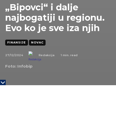
„Bipovci“ i dalje
najbogatiji u regionu.
Evo ko je sve iza njih
FINANSIJE
NOVAC
27/12/2024
1
min. read
Redakcija
Foto: Infobip
Osnivači Infobipa, prvog regionalnog ‘jednoroga’,
Silvio i Robert Kutić i Izabel Jelenić, i dalje su