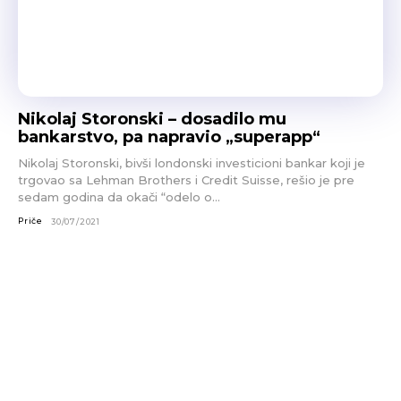
Nikolaj Storonski – dosadilo mu
bankarstvo, pa napravio „superapp“
Nikolaj Storonski, bivši londonski investicioni bankar koji je
trgovao sa Lehman Brothers i Credit Suisse, rešio je pre
sedam godina da okači “odelo o...
Priče
30/07/2021