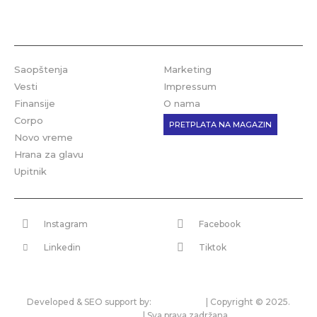
Saopštenja
Marketing
Vesti
Impressum
Finansije
O nama
Corpo
PRETPLATA NA MAGAZIN
Novo vreme
Hrana za glavu
Upitnik
Instagram
Facebook
Linkedin
Tiktok
Developed & SEO support by:
premium.rs
| Copyright © 2025.
bonitet.com
| Sva prava zadržana.