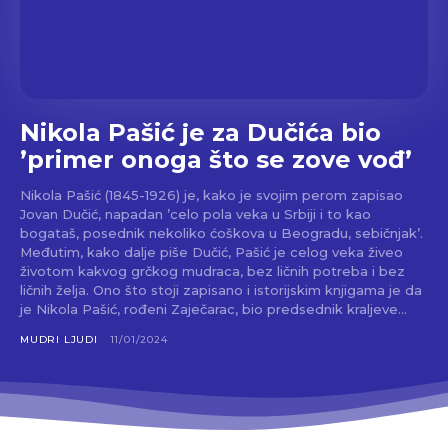
Nikola Pašić je za Dučića bio
’primer onoga što se zove vođ’
Nikola Pašić (1845-1926) je, kako je svojim perom zapisao
Jovan Dučić, napadan ’celo pola veka u Srbiji i to kao
bogataš, posednik nekoliko ćoškova u Beogradu, sebičnjak’.
Međutim, kako dalje piše Dučić, Pašić je celog veka živeo
životom kakvog grčkog mudraca, bez ličnih potreba i bez
ličnih želja. Ono što stoji zapisano i istorijskim knjigama je da
je Nikola Pašić, rođeni Zaječarac, bio predsednik kraljeve...
MUDRI LJUDI
11/01/2024