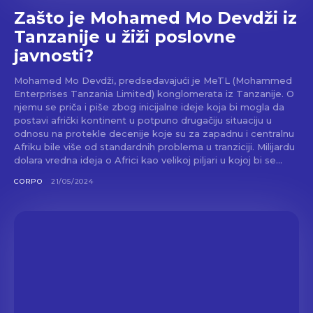
Zašto je Mohamed Mo Devdži iz
Tanzanije u žiži poslovne
javnosti?
Mohamed Mo Devdži, predsedavajući je MeTL (Mohammed
Enterprises Tanzania Limited) konglomerata iz Tanzanije. O
njemu se priča i piše zbog inicijalne ideje koja bi mogla da
postavi afrički kontinent u potpuno drugačiju situaciju u
odnosu na protekle decenije koje su za zapadnu i centralnu
Afriku bile više od standardnih problema u tranziciji. Milijardu
dolara vredna ideja o Africi kao velikoj piljari u kojoj bi se...
CORPO
21/05/2024