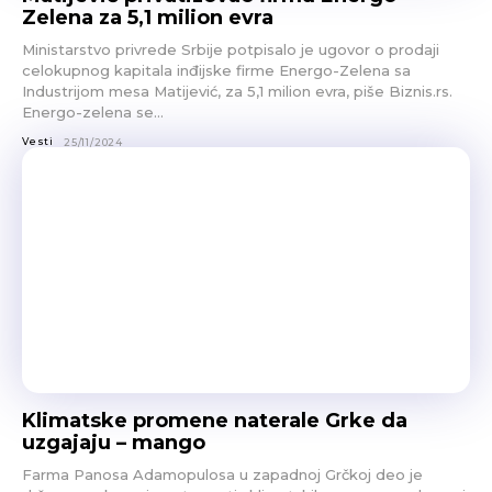
Zelena za 5,1 milion evra
Ministarstvo privrede Srbije potpisalo je ugovor o prodaji
celokupnog kapitala inđijske firme Energo-Zelena sa
Industrijom mesa Matijević, za 5,1 milion evra, piše Biznis.rs.
Energo-zelena se...
Vesti
25/11/2024
Klimatske promene naterale Grke da
uzgajaju – mango
Farma Panosa Adamopulosa u zapadnoj Grčkoj deo je