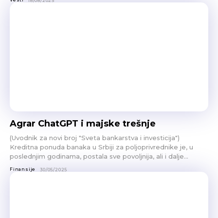
18/08/2025
Agrar ChatGPT i majske trešnje
(Uvodnik za novi broj "Sveta bankarstva i investicija")
Kreditna ponuda banaka u Srbiji za poljoprivrednike je, u
poslednjim godinama, postala sve povoljnija, ali i dalje...
Finansije
30/05/2025