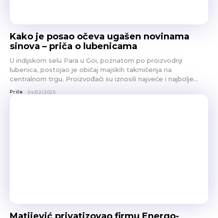
Kako je posao očeva ugašen novinama
sinova – priča o lubenicama
U indijskom selu Para u Goi, poznatom po proizvodnji
lubenica, postojao je običaj majskih takmičenja na
centralnom trgu. Proizvođači su iznosili najveće i najbolje...
Priče
04/02/2025
Matijević privatizovao firmu Energo-