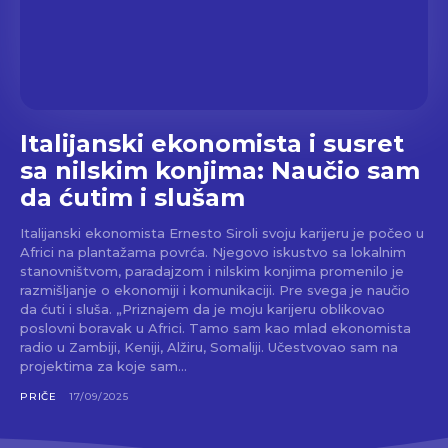
Italijanski ekonomista i susret
sa nilskim konjima: Naučio sam
da ćutim i slušam
Italijanski ekonomista Ernesto Siroli svoju karijeru je počeo u
Africi na plantažama povrća. Njegovo iskustvo sa lokalnim
stanovništvom, paradajzom i nilskim konjima promenilo je
razmišljanje o ekonomiji i komunikaciji. Pre svega je naučio
da ćuti i sluša. „Priznajem da je moju karijeru oblikovao
poslovni boravak u Africi. Tamo sam kao mlad ekonomista
radio u Zambiji, Keniji, Alžiru, Somaliji. Učestvovao sam na
projektima za koje sam...
PRIČE
17/09/2025