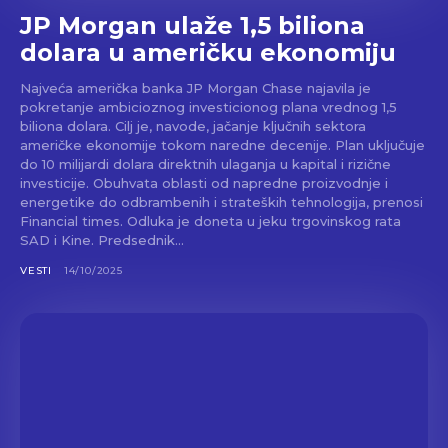
JP Morgan ulaže 1,5 biliona
dolara u američku ekonomiju
Najveća američka banka JP Morgan Chase najavila je
pokretanje ambicioznog investicionog plana vrednog 1,5
biliona dolara. Cilj je, navode, jačanje ključnih sektora
američke ekonomije tokom naredne decenije. Plan uključuje
do 10 milijardi dolara direktnih ulaganja u kapital i rizične
investicije. Obuhvata oblasti od napredne proizvodnje i
energetike do odbrambenih i strateških tehnologija, prenosi
Financial times. Odluka je doneta u jeku trgovinskog rata
SAD i Kine. Predsednik...
VESTI
14/10/2025