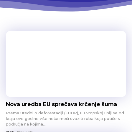
Nova uredba EU sprečava krčenje šuma
Prema Uredbi o deforestaciji (EUDR), u Evropskoj uniji se od
kraja ove godine više neće moći uvoziti roba koja potiče s
područja na kojima...
Vesti