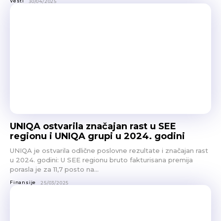
Vesti
30/04/2025
UNIQA ostvarila značajan rast u SEE
regionu i UNIQA grupi u 2024. godini
UNIQA je ostvarila odlične poslovne rezultate i značajan rast
u 2024. godini: U SEE regionu bruto fakturisana premija
porasla je za 11,7 posto na...
Finansije
25/03/2025