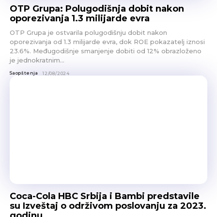
OTP Grupa: Polugodišnja dobit nakon
oporezivanja 1.3 milijarde evra
OTP Grupa je ostvarila polugodišnju dobit nakon
oporezivanja od 1.3 milijarde evra, dok ROE pokazatelj iznosi
23.6%. Međugodišnje smanjenje dobiti od 12% obrazloženo
je jednokratnim...
Saopštenja
12/08/2024
Coca-Cola HBC Srbija i Bambi predstavile
su Izveštaj o održivom poslovanju za 2023.
godinu