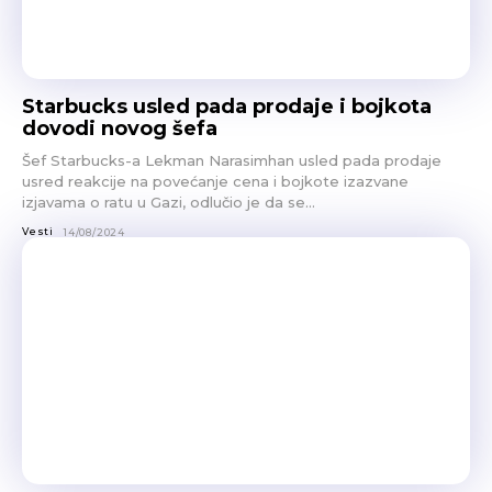
Starbucks usled pada prodaje i bojkota
dovodi novog šefa
Šef Starbucks-a Lekman Narasimhan usled pada prodaje
usred reakcije na povećanje cena i bojkote izazvane
izjavama o ratu u Gazi, odlučio je da se...
Vesti
14/08/2024