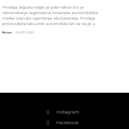
Prodaja Jaguara naglo je pala nakon što je
rebrendiranje legendarne britanske automobilske
marke izazvalo ogorčenje obožavatelja. Prodaja
proizvođača luksuznih automobila čini se da je u...
Novac
04/07/2025
Instagram
Facebook