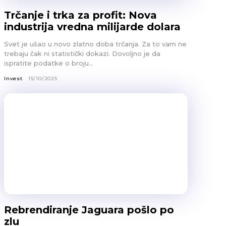
Trčanje i trka za profit: Nova
industrija vredna milijarde dolara
Svet je ušao u novo zlatno doba trčanja. Za to vam ne
trebaju čak ni statistički dokazi. Dovoljno je da
ispratite podatke o broju...
Invest
15/10/2025
Rebrendiranje Jaguara pošlo po
zlu