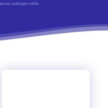
gotovo uobičajen oblik...