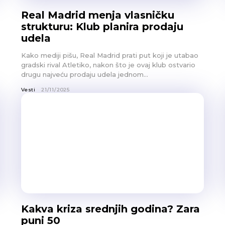
Real Madrid menja vlasničku
strukturu: Klub planira prodaju
udela
Kako mediji pišu, Real Madrid prati put koji je utabao
gradski rival Atletiko, nakon što je ovaj klub ostvario
drugu najveću prodaju udela jednom...
Vesti
21/11/2025
Kakva kriza srednjih godina? Zara
puni 50