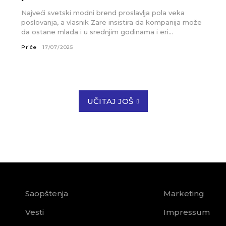
Najveći svetski modni brend proslavlja pola veka
poslovanja, a vlasnik Zare insistira da kompanija može
da ostane mlada i u srednjim godinama i eri...
Priče
17/07/2025
UČITAJ JOŠ
Saopštenja
Marketing
Vesti
Impressum