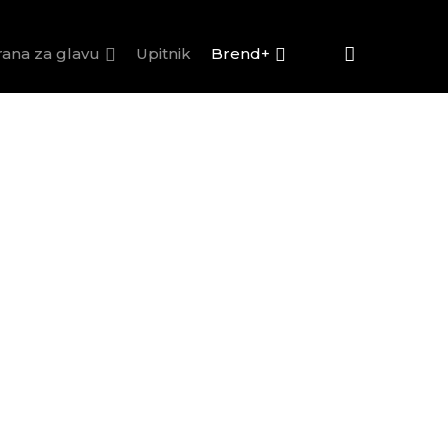
rana za glavu
Upitnik
Brend+