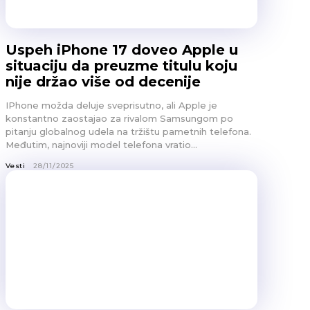
Uspeh iPhone 17 doveo Apple u
situaciju da preuzme titulu koju
nije držao više od decenije
IPhone možda deluje sveprisutno, ali Apple je
konstantno zaostajao za rivalom Samsungom po
pitanju globalnog udela na tržištu pametnih telefona.
Međutim, najnoviji model telefona vratio...
Vesti
28/11/2025