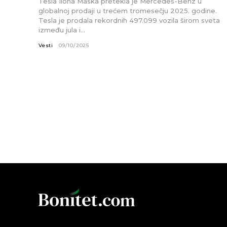
Tesla Ilona Maska pretekla je Mercedes-Benz u
globalnoj prodaji u trećem tromesečju 2025. godine.
Tesla je prodala rekordnih 497.099 vozila širom sveta
između jula i...
Vesti
09/10/2025