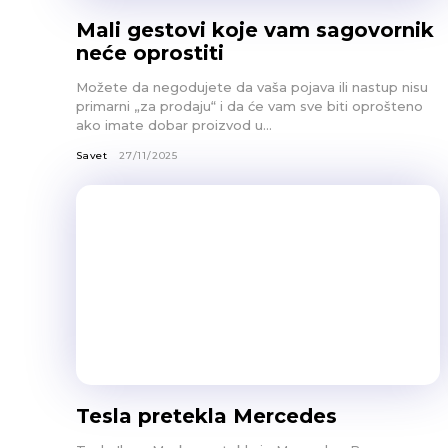
Mali gestovi koje vam sagovornik
neće oprostiti
Možete da negodujete da vaša pojava ili nastup nisu
primarni „za prodaju“ i da će vam sve biti oprošteno
ako imate dobar proizvod u...
Savet
27/11/2025
Tesla pretekla Mercedes