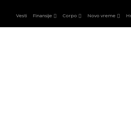
Vesti
Finansije
Corpo
Novo vreme
H