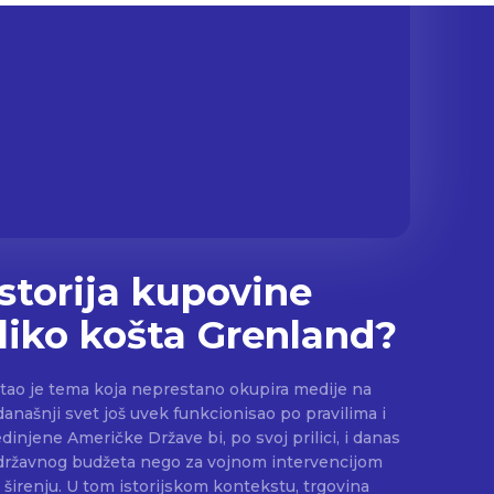
storija kupovine
oliko košta Grenland?
stao je tema koja neprestano okupira medije na
anašnji svet još uvek funkcionisao po pravilima i
edinjene Američke Države bi, po svoj prilici, i danas
državnog budžeta nego za vojnom intervencijom
ontekstu, trgovina