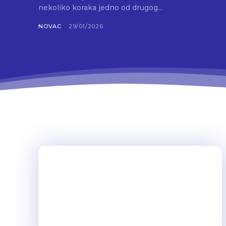
nekoliko koraka jedno od drugog...
NOVAC
29/01/2026