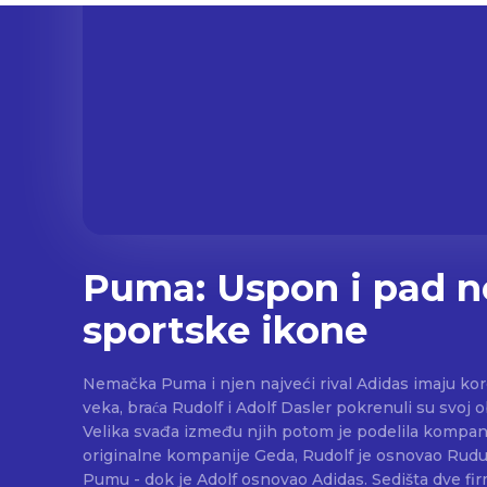
Puma: Uspon i pad 
sportske ikone
Nemačka Puma i njen najveći rival Adidas imaju kore
veka, braća Rudolf i Adolf Dasler pokrenuli su svoj
Velika svađa između njih potom je podelila kompaniju. Nakon razdva
originalne kompanije Geda, Rudolf je osnovao Rud
Pumu - dok je Adolf osnovao Adidas. Sedišta dve fi