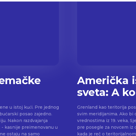
nemačke
Američka i
sveta: A k
ne u istoj kući. Pre jednog
Grenland kao teritorija po
 obućarski posao zajedno.
svim meridijanima. Ako bi d
janja
vrednostima iz 19. veka, Sj
u - kasnije preimenovanu u
pre posegle za novcem iz 
rme ostaju na samo
kada je reč o teritorijalnom širenju. U tom istorijskom k