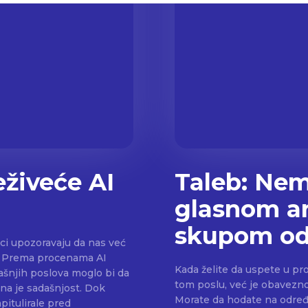
živeće AI
Taleb: Nem
glasnom a
skupom od
aci upozoravaju da nas već
e. Prema procenama AI
Kada želite da uspete u pro
šnjih poslova moglo bi da
tom poslu, već je obavezno 
Morate da hodate na određe
pitulirale pred