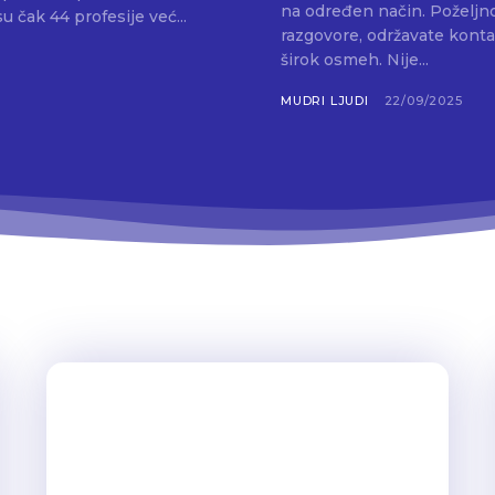
na određen način. Poželjno
u čak 44 profesije već...
razgovore, održavate kontak
širok osmeh. Nije...
MUDRI LJUDI
22/09/2025