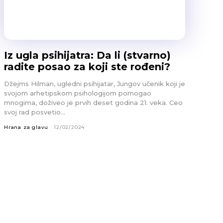
Iz ugla psihijatra: Da li (stvarno)
radite posao za koji ste rođeni?
Džejms Hilman, ugledni psihijatar, Jungov učenik koji je
svojom arhetipskom psihologijom pomogao
mnogima, doživeo je prvih deset godina 21. veka. Ceo
svoj rad posvetio...
Hrana za glavu
12/02/2024