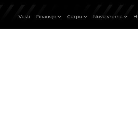
Vesti
Finansije
Corpo
Novo vreme
H