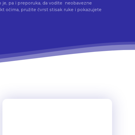
 je, pa i preporuka, da vodite neobavezne
t očima, pružite čvrst stisak ruke i pokazujete