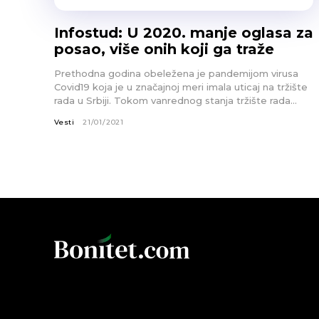
Infostud: U 2020. manje oglasa za
posao, više onih koji ga traže
Prethodna godina obeležena je pandemijom virusa
Covid19 koja je u značajnoj meri imala uticaj na tržište
rada u Srbiji. Tokom vanrednog stanja tržište rada...
Vesti
21/01/2021