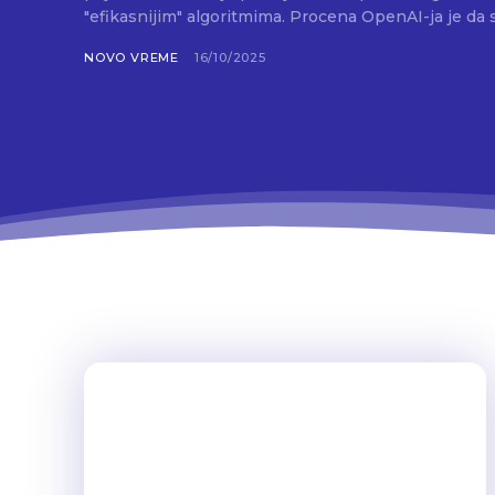
"efikasnijim" algoritmima. Procena OpenAI-ja je da s
NOVO VREME
16/10/2025