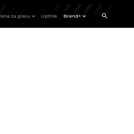
rana za glavu
Upitnik
Brend+