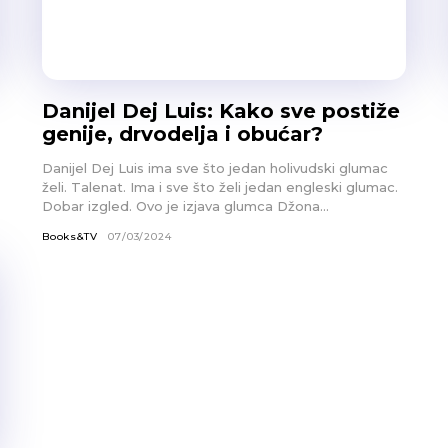
Danijel Dej Luis: Kako sve postiže
genije, drvodelja i obućar?
Danijel Dej Luis ima sve što jedan holivudski glumac
želi. Talenat. Ima i sve što želi jedan engleski glumac.
Dobar izgled. Ovo je izjava glumca Džona...
Books&TV
07/03/2024