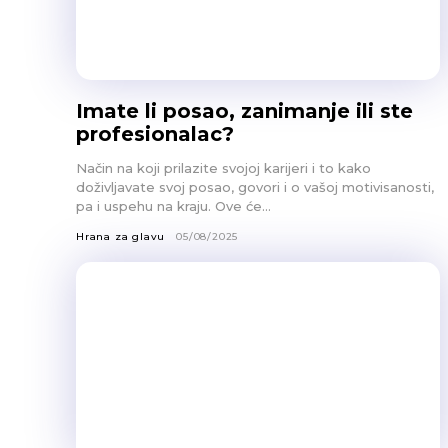
Imate li posao, zanimanje ili ste
profesionalac?
Način na koji prilazite svojoj karijeri i to kako
doživljavate svoj posao, govori i o vašoj motivisanosti,
pa i uspehu na kraju. Ove će...
Hrana za glavu
05/08/2025