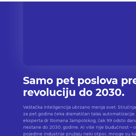
Samo pet poslova pre
revoluciju do 2030.
Veštačka inteligencija ubrzano menja svet. Stručnj
za pet godina čeka dramatičan talas automatizacij
eksperta dr Romana Jampolskog, čak 99 odsto dana
nestane do 2030. godine. AI više nije budućnost – ona je sadašnjost. Dok
pojedine industrije pružaju neki otpor, mnoge su ka