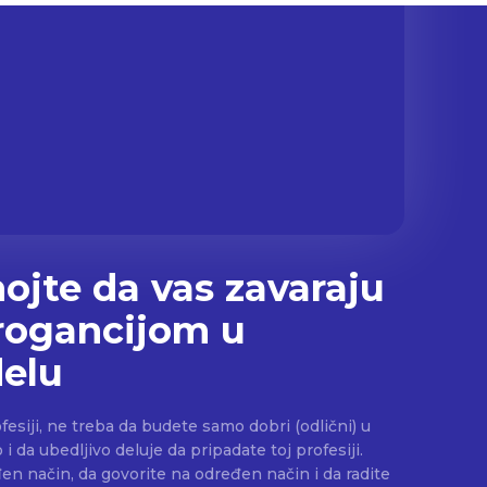
ojte da vas zavaraju
rogancijom u
elu
fesiji, ne treba da budete samo dobri (odlični) u
i da ubedljivo deluje da pripadate toj profesiji.
n način, da govorite na određen način i da radite