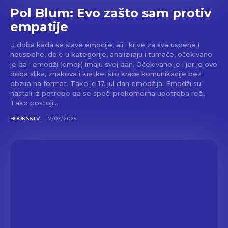
Pol Blum: Evo zašto sam protiv
empatije
U doba kada se slave emocije, ali i krive za sva uspehe i
neuspehe, dele u kategorije, analiziraju i tumače, očekivano
je da i emodži (emoji) imaju svoj dan. Očekivano je i jer je ovo
doba slika, znakova i kratke, što kraće komunikacije bez
obzira na format. Tako je 17. jul dan emodžija. Emodži su
nastali iz potrebe da se speči prekomerna upotreba reči.
Tako postoji...
BOOKS&TV
17/07/2025