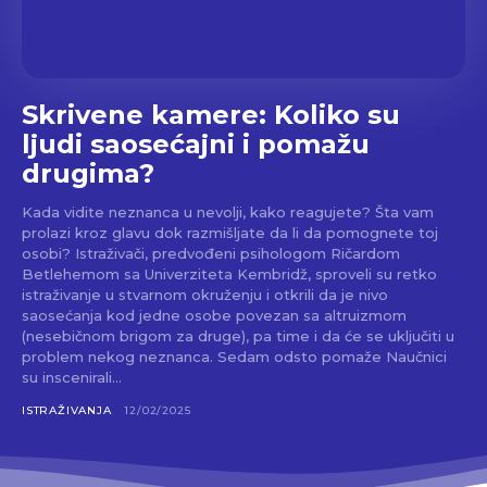
Skrivene kamere: Koliko su
ljudi saosećajni i pomažu
drugima?
Kada vidite neznanca u nevolji, kako reagujete? Šta vam
prolazi kroz glavu dok razmišljate da li da pomognete toj
osobi? Istraživači, predvođeni psihologom Ričardom
Betlehemom sa Univerziteta Kembridž, sproveli su retko
istraživanje u stvarnom okruženju i otkrili da je nivo
saosećanja kod jedne osobe povezan sa altruizmom
(nesebičnom brigom za druge), pa time i da će se uključiti u
problem nekog neznanca. Sedam odsto pomaže Naučnici
su inscenirali...
ISTRAŽIVANJA
12/02/2025