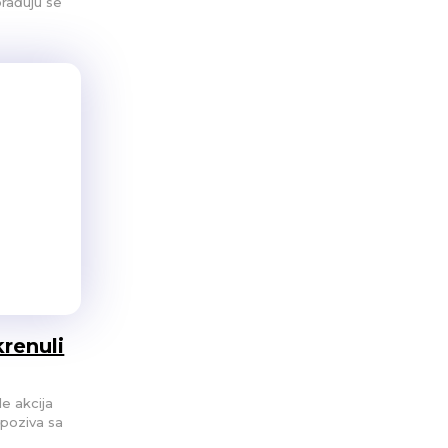
brađuju se
renuli
le akcija