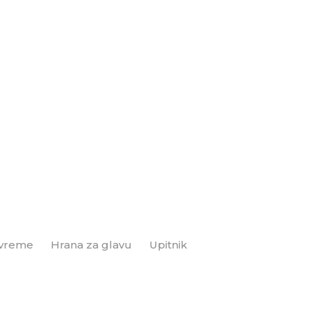
 vreme
Hrana za glavu
Upitnik
Brend+