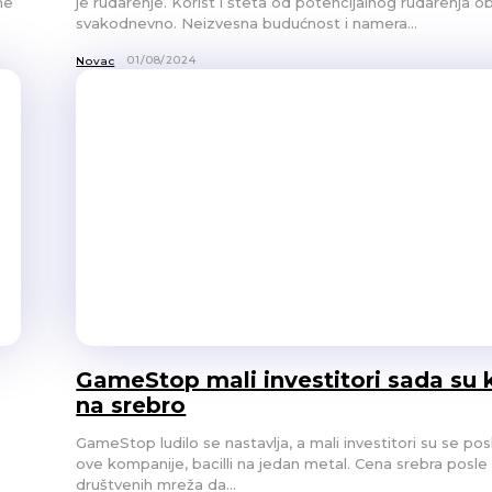
ne
je rudarenje. Korist i šteta od potencijalnog rudarenja o
svakodnevno. Neizvesna budućnost i namera...
01/08/2024
Novac
GameStop mali investitori sada su k
na srebro
GameStop ludilo se nastavlja, a mali investitori su se pos
ove kompanije, bacilli na jedan metal. Cena srebra posle poziva sa
društvenih mreža da...