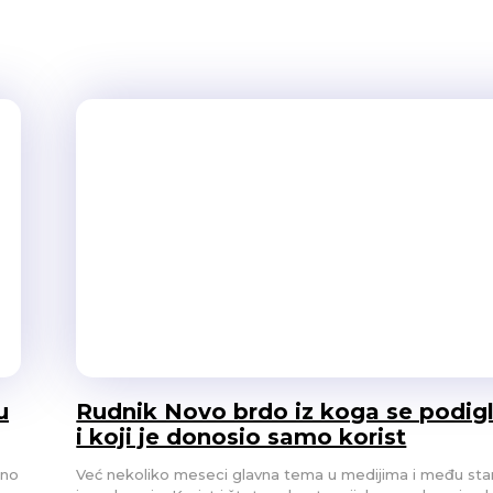
rošlonedeljni maksimum, dok je
deljnih dobitaka. Platina i
su ove...
u
Rudnik Novo brdo iz koga se podigl
i koji je donosio samo korist
eno
Već nekoliko meseci glavna tema u medijima i među st