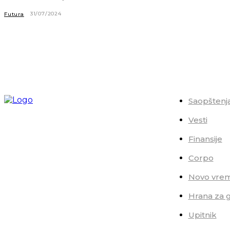
31/07/2024
Futura
Saopštenj
Vesti
Finansije
Corpo
Novo vre
Hrana za 
Upitnik