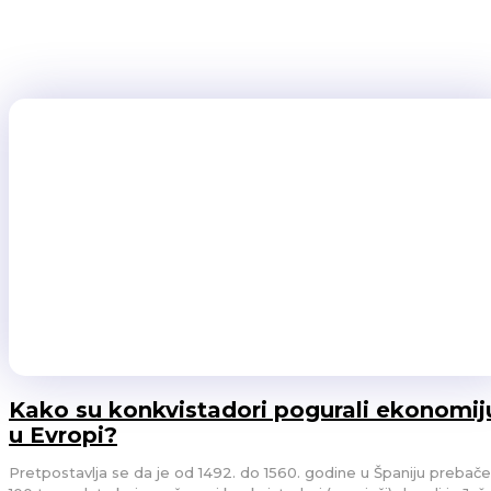
za čak tri odsto na gotovo 52 dolara po unci - premašujući p
zlato prešlo 4068 dolara po unci, nastavljajući niz od osam ne
paladijum su takođe zabeležili dobitke. Plemeniti metali 
VESTI
13/10/2025
Kako su konkvistadori pogurali ekonomij
u Evropi?
Pretpostavlja se da je od 1492. do 1560. godine u Španiju prebač