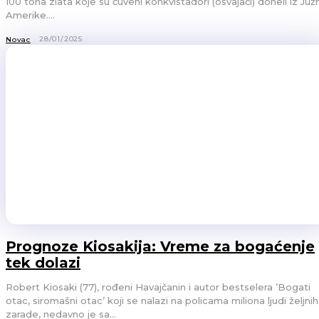
100 tona zlata koje su čuveni konkvistadori (osvajači) doneli iz Juž
Amerike....
28/01/2025
Novac
Prognoze Kiosakija: Vreme za bogaćenje
tek dolazi
Robert Kiosaki (77), rođeni Havajčanin i autor bestselera ’Bogati
otac, siromašni otac’ koji se nalazi na policama miliona ljudi željnih
zarade, nedavno je sa...