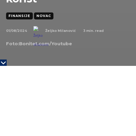
FINANSIJE
NOVAC
01/08/2024
3
min. read
Željko Milanović
Foto:Bonitet.com/
Youtube
KLJUČNE TAČKE
U srednjem veku Srbija je od rudarenja imala
samo korist.
Novo brdo je u 14. i 15. veku bilo urbani i
eknomski centar Balkana zbog velikog broja
rudnika.
Pad rudnika, pad Srbije.