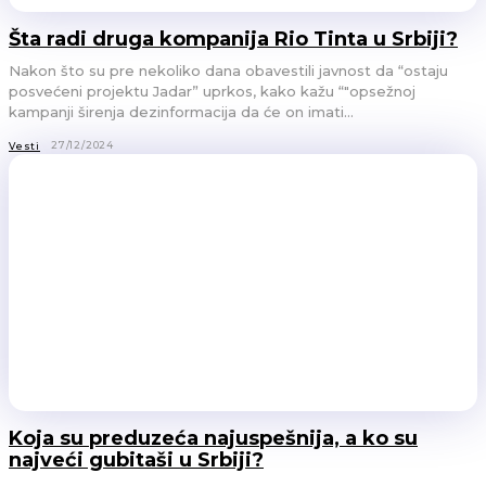
Šta radi druga kompanija Rio Tinta u Srbiji?
Nakon što su pre nekoliko dana obavestili javnost da “ostaju
posvećeni projektu Jadar” uprkos, kako kažu “"opsežnoj
kampanji širenja dezinformacija da će on imati...
27/12/2024
Vesti
Koja su preduzeća najuspešnija, a ko su
najveći gubitaši u Srbiji?