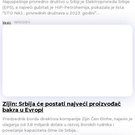
Najuspešnije privredno društvo u Srbiji je Elektroprivreda Srbije
(EPS), a najveći gubitaš je HIP-Petrohemija, pokazala je lista
“STO NAJ... privrednih društava u 2023. godini”...
18/10/2024
Vesti
Zijin: Srbija će postati najveći proizvođač
bakra u Evropi
Predsednik borda direktora kompanije Zijin Čen Đinhe, najavio je
ulaganja od 3,8 milijardi dolara u razvoj Borskih rudnika i
povećanje kapaciteta čime će Srbija...