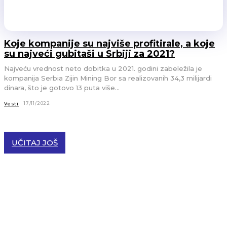
Koje kompanije su najviše profitirale, a koje
su najveći gubitaši u Srbiji za 2021?
Najveću vrednost neto dobitka u 2021. godini zabeležila je
kompanija Serbia Zijin Mining Bor sa realizovanih 34,3 milijardi
dinara, što je gotovo 13 puta više...
17/11/2022
Vesti
UČITAJ JOŠ