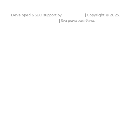
Developed & SEO support by:
premium.rs
| Copyright © 2025.
bonitet.com
| Sva prava zadržana.
Pravila korišćenja i zaštita privatnosti