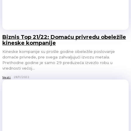
Biznis Top 21/22: Domaću privredu obeležile
kineske kompanije
Kineske kompanije su prošle godine obeležile poslovanje
domaće privrede, pre svega zahvaljujući izvozu metala.
Prethodne godine je samo 29 preduzeća izvezlo robu u
vrednosti većoj...
28/11/2022
Vesti