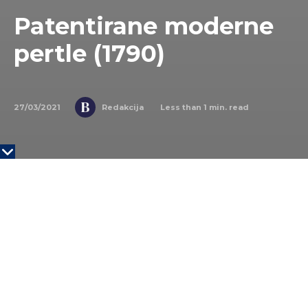
Patentirane moderne
pertle (1790)
27/03/2021
Less than 1
min. read
Redakcija
Twenty20
NA DANAŠNJI DAN
27. marta 1790. godine Harvi
Kenedi je u Engleskoj patentirao modernu pertlu sa
agletom. Aglet je mali omotač, često izrađen od
plastike ili metala, koji štiti kraj čipke cipela od