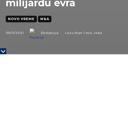
milijardu evra
NOVO VREME
M&A
09/11/2021
Less than 1
min. read
Redakcija
Poljski Allegro, jedna od najvećih platformi za e-
trgovinu u Evropi, preuzima vlasništvo češkim online
trgovcem Mall Group.
Kako je objavljeno, Allegro je u petak kupio 100
odsto Mall Group i WEDO od dosadašnjih vlasnika,
kompanije PPF Group, EC Investments i Rockaway