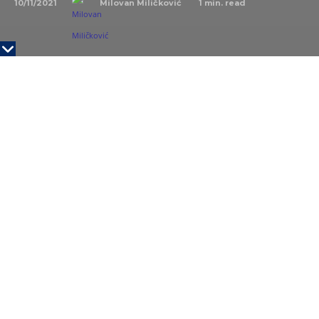
10/11/2021
1
min. read
Milovan Miličković
Weta Digital, studio vizuelnih efekata sa sedištem na
Novom Zelandu, čiji je suosnivač Oskarom nagrađen
reditelj ser Piter Džekson, prodat je za 1,6 milijardi
dolara.
Studio, koji je radio na filmovima uključujući
Gospodara prstenova i Avatara, kupila je softverska
kompanija za video igre Unity.
Unity stoji iza igara kao što su Pokemon Go i Call of
Duty: Mobile.