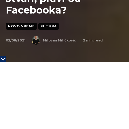
Facebooka?
NOVO VREME
FUTURA
02/08/2021
2
min. read
Milovan Miličković
Mark Zakerberg želi ponovo da izmisli Facebook.
Kako piše portal The Conversation on je
analitičarima i novinarima rekao da želi da kompanija
predvodi put ka potpuno drugačijem internetu.
“Očekujem da će ljudi u narednim godinama od