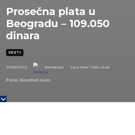
Prosečna plata u
Beogradu – 109.050
dinara
VESTI
29/05/2023
Less than 1
min. read
Redakcija
Foto: Bonitet.com
Zaposleni na beogradskoj opštini Stari Grad, u martu
su u proseku zaradili po 151.388 dinara, govore