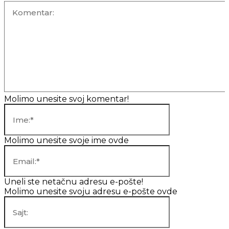
Komentar:
Molimo unesite svoj komentar!
Ime:*
Molimo unesite svoje ime ovde
Email:*
Uneli ste netačnu adresu e-pošte!
Molimo unesite svoju adresu e-pošte ovde
Sajt: