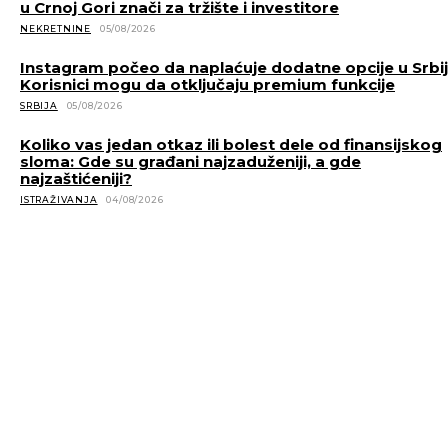
u Crnoj Gori znači za tržište i investitore
NEKRETNINE
05/08/2026
Instagram počeo da naplaćuje dodatne opcije u Srbiji
Korisnici mogu da otključaju premium funkcije
SRBIJA
05/08/2026
Koliko vas jedan otkaz ili bolest dele od finansijskog
sloma: Gde su građani najzaduženiji, a gde
najzaštićeniji?
ISTRAŽIVANJA
04/08/2026
POVEZANE VESTI