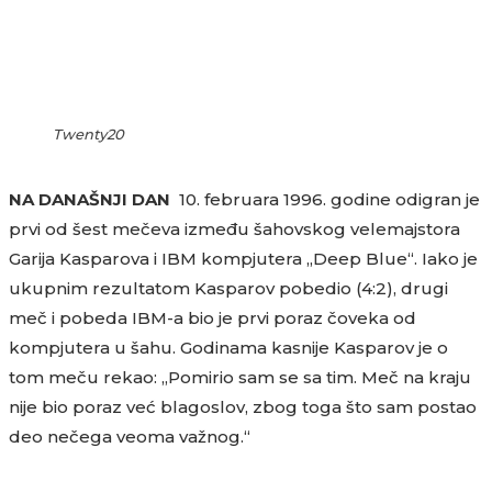
Twenty20
NA DANAŠNJI DAN
10. februara 1996. godine odigran je
prvi od šest mečeva između šahovskog velemajstora
Garija Kasparova i IBM kompjutera „Deep Blue“. Iako je
ukupnim rezultatom Kasparov pobedio (4:2), drugi
meč i pobeda IBM-a bio je prvi poraz čoveka od
kompjutera u šahu. Godinama kasnije Kasparov je o
tom meču rekao: „Pomirio sam se sa tim. Meč na kraju
nije bio poraz već blagoslov, zbog toga što sam postao
deo nečega veoma važnog.“