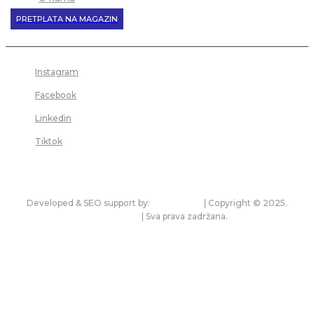
PRETPLATA NA MAGAZIN
Instagram
Facebook
Linkedin
Tiktok
Developed & SEO support by:
premium.rs
| Copyright © 2025.
bonitet.com
| Sva prava zadržana.
Pravila korišćenja i zaštita privatnosti