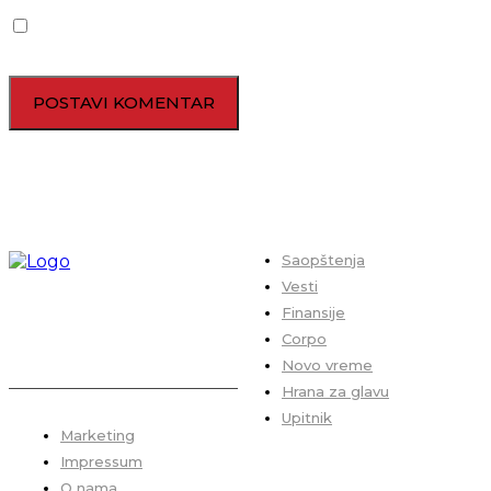
Sačuvaj moje ime, mejl i veb lokaciju u ovom pregledaču za
sledeći put kada budem komentarisao.
Saopštenja
Vesti
Finansije
Corpo
Novo vreme
Hrana za glavu
Upitnik
Marketing
Impressum
O nama