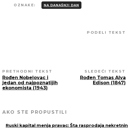
OZNAKE:
NA DANAŠNJI DAN
PODELI TEKST
PRETHODNI TEKST
SLEDEĆI TEKST
Rođen Nobelovac i
Rođen Tomas Alva
jedan od najpoznatijih
Edison (1847)
ekonomista (1943)
AKO STE PROPUSTILI
Ruski kapital menja pravac: Šta rasprodaja nekretni