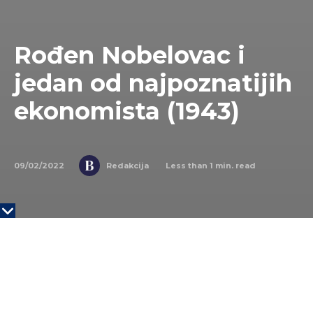
Rođen Nobelovac i
jedan od najpoznatijih
ekonomista (1943)
09/02/2022
Less than 1
min. read
Redakcija
Youtube
NA DANAŠNJI DAN
9. februara 1943. godine rođen