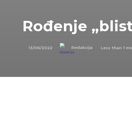
Rođenje „blis
Redakcija
13/06/2022
Less than 1
min
NA DANAŠNJI DAN
13. juna 1928. godine rođe
koji se bavio teorijom igara, diferencijalnom