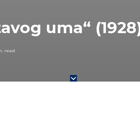
tavog uma“ (1928
. read
n je Džon Forbs Neš mlađi, američki matematičar
 geometrijom i delom diferencijalnim jednačinama,