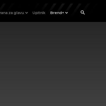
rana za glavu
Upitnik
Brend+