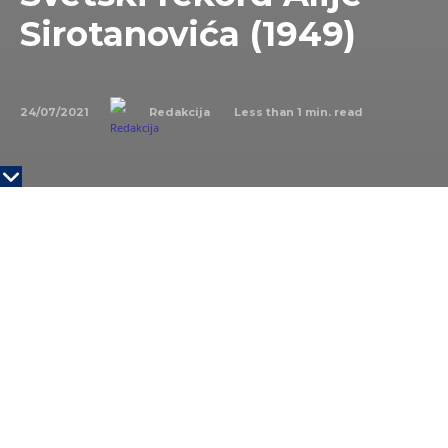
Sirotanovića (1949)
24/07/2021
Less than 1
min. read
Redakcija
NA DANAŠNJI DAN
24. jula 1949. godine Alija
Sirotanović i njegova smena su u brezanskoj Jami 1 u
Rovu vojvode Putnika za osam sati iskopali 152 tone
uglja i prebacili normu za 215 odsto te za 50 tona
nadmašili sovjetskog rudara Alekseja Stahanova i
postavili svetski rekord. Stehanov je 1935. godine u
svojoj smeni iskopao 102 tone uglja. Lik rudara Alije