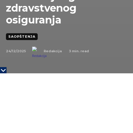
zdravstvenog
osiguranja
SAOPŠTENJA
24/12/2025
3
min. read
Redakcija
Foto: Marko Miladnović
Zdravlje zaposlenih više nije samo lična briga – ono
je ključni resurs svake uspešne kompanije. U
savremenom poslovnom okruženju, gde tempo
rada neprekidno raste, stres je svakodnevica, a