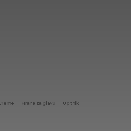
 vreme
Hrana za glavu
Upitnik
Brend+