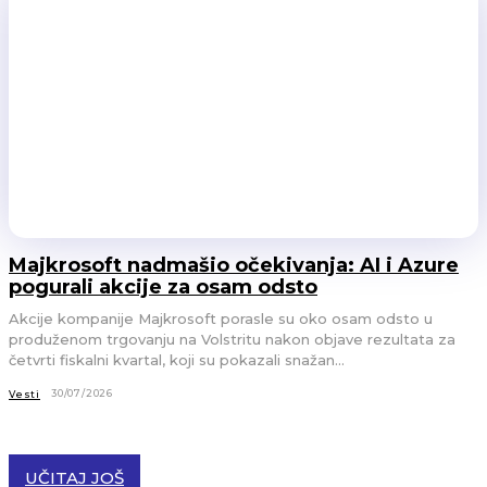
Majkrosoft nadmašio očekivanja: AI i Azure
pogurali akcije za osam odsto
Akcije kompanije Majkrosoft porasle su oko osam odsto u
produženom trgovanju na Volstritu nakon objave rezultata za
četvrti fiskalni kvartal, koji su pokazali snažan...
30/07/2026
Vesti
UČITAJ JOŠ