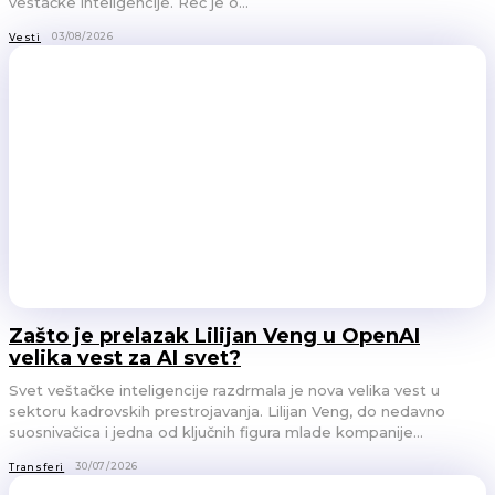
veštačke inteligencije. Reč je o...
03/08/2026
Vesti
Zašto je prelazak Lilijan Veng u OpenAI
velika vest za AI svet?
Svet veštačke inteligencije razdrmala je nova velika vest u
sektoru kadrovskih prestrojavanja. Lilijan Veng, do nedavno
suosnivačica i jedna od ključnih figura mlade kompanije...
30/07/2026
Transferi