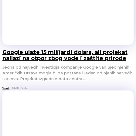
Google ulaže 15 milijardi dolara, ali projekat
nailazi na otpor zbog vode i zaštite prirode
Jedna od najvećih investicija kompanije Google van Sjedinjenih
Američkih Država mogla bi da postane i jedan od njenih najvećih
izazova. Projekat izgradnje data centra...
06/08/2026
Svet