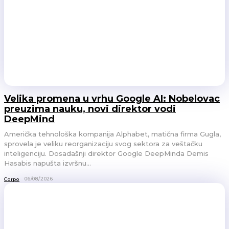
Velika promena u vrhu Google AI: Nobelovac
preuzima nauku, novi direktor vodi
DeepMind
Američka tehnološka kompanija Alphabet, matična firma Gugla,
sprovela je veliku reorganizaciju svog sektora za veštačku
inteligenciju. Dosadašnji direktor Google DeepMinda Demis
Hasabis napušta izvršnu...
06/08/2026
Corpo