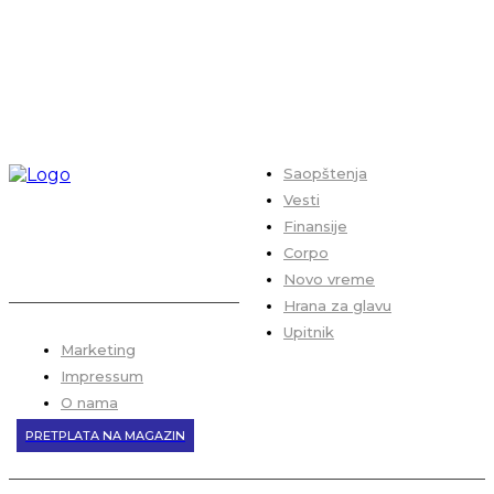
Saopštenja
Vesti
Finansije
Corpo
Novo vreme
Hrana za glavu
Upitnik
Marketing
Impressum
O nama
PRETPLATA NA MAGAZIN