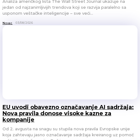
Analiza američkog lista The Wall Street Journal ukazuje na
jedan od najzanimljivijih trendova koji se razvija paralelno sa
usponom veštačke inteligencije – sve veći...
03/08/2026
Novac
EU uvodi obavezno označavanje AI sadržaja:
Nova pravila donose visoke kazne za
kompanije
Od 2. avgusta na snagu su stupila nova pravila Evropske unije
koja zahtevaju jasno označavanje sadržaja kreiranog uz pomoć