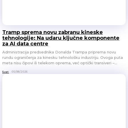
Tramp sprema novu zabranu kineske
tehnologije: Na udaru ključne komponente
za AI data centre
Administracija predsednika Donalda Trampa priprema novu
rundu ograničenja za kinesku tehnološku industriju. Ovoga puta
meta nisu čipovi ili telekom oprema, već optički transiveri –...
05/08/2026
Svet