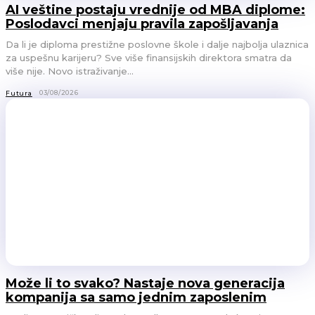
AI veštine postaju vrednije od MBA diplome:
Poslodavci menjaju pravila zapošljavanja
Da li je diploma prestižne poslovne škole i dalje najbolja ulaznica
za uspešnu karijeru? Sve više finansijskih direktora smatra da
više nije. Novo istraživanje...
03/08/2026
Futura
Može li to svako? Nastaje nova generacija
kompanija sa samo jednim zaposlenim