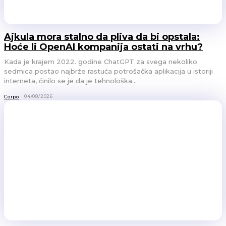
Ajkula mora stalno da pliva da bi opstala:
Hoće li OpenAI kompanija ostati na vrhu?
Kada je krajem 2022. godine ChatGPT za svega nekoliko
sedmica postao najbrže rastuća potrošačka aplikacija u istoriji
interneta, činilo se je da je tehnološka...
04/08/2026
Corpo