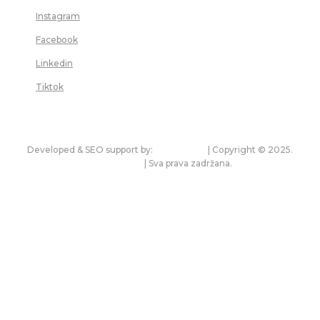
Instagram
Facebook
Linkedin
Tiktok
Developed & SEO support by:
premium.rs
| Copyright © 2025.
bonitet.com
| Sva prava zadržana.
Pravila korišćenja i zaštita privatnosti