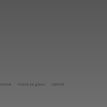
 vreme
Hrana za glavu
Upitnik
Brend+