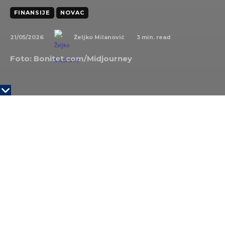
FINANSIJE
NOVAC
21/05/2026
3
min. read
Željko Milanović
Foto: Bonitet.com/Midjourney
KLJUČNE TAČKE
UFC prvi put u jugoistočnoj Evropi
Promocija Beograda u 170 zemalja
Rast MMA sporta kroz regionalne organizacije