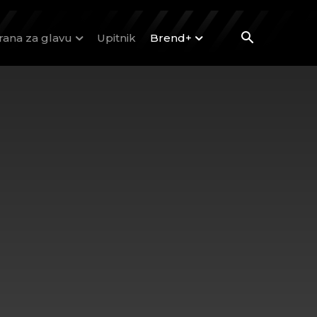
rana za glavu
Upitnik
Brend+