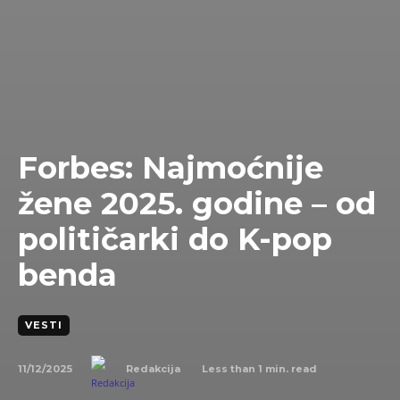
Forbes: Najmoćnije
žene 2025. godine – od
političarki do K-pop
benda
VESTI
11/12/2025
Less than 1
min. read
Redakcija